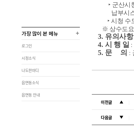
‣
군산시
납부시
‣
시청 수
※
상수도요
가장 많이 본 메뉴
3.
유의사
4.
시 행 일
:
로그인
5.
문 의
:
시정소식
나도한마디
읍면동소식
읍면동 안내
이전글
다음글