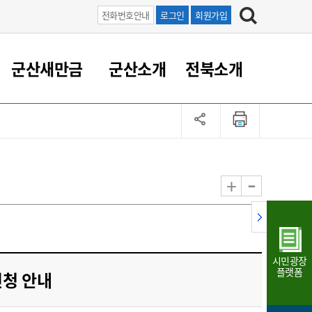
전화번호안내
로그인
회원가입
군산새만금
군산소개
전북소개
정 대응
족관계
부서/업무
RE100의 중심 새만금
도시/공원/주택
산업인프라
정책실명제
토지/건축
읍면동 안내
군산새만금 홍보 영상
조직운영6대지표
농업/축산업
도시재생
지방세
족관계
도시계획/지구단위계획
군산국가산업단지
정책실명제 안내
지방세
도시재생사업
민선8기 농업비전/발전방
공무원 정원
향
-
+
공원녹지
군산2국가산업단지
국민신청실명제안내
지방세환급금신청
도시재생(현장)지원센터
과장급이상 상위직 비율
농산물 유통
식
주택
새만금산업단지
정책실명제 중점관리 대상
지방세 상담챗봇
도시재생시설 현황
공무원 1인당 주민수
가축방역
자료실
자유무역지역
도시재생 공지/행사
현장공무원 비율
동물복지
지방산업단지
재정규모대비 인건비운영
시민광장
농공단지
실국본부수
플랫폼
청 안내
림 서비
산업단지 지도
내고장 알리미
구
항만/여객/공항/철도/컨벤