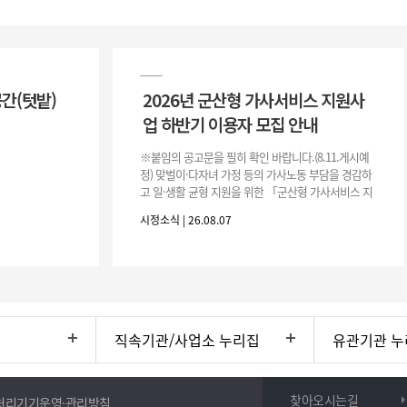
공간(텃밭)
2026년 군산형 가사서비스 지원사
업 하반기 이용자 모집 안내
※붙임의 공고문을 필히 확인 바랍니다.(8.11.게시예
정) 맞벌이·다자녀 가정 등의 가사노동 부담을 경감하
고 일·생활 균형 지원을 위한 「군산형 가사서비스 지
원사업」하반기 이용자를 다음과 같이 추가 모집하오
시정소식 | 26.08.07
니 많은 참여 바랍니다. 1
직속기관/사업소 누리집
유관기관 누
찾아오시는길
처리기기운영·관리방침