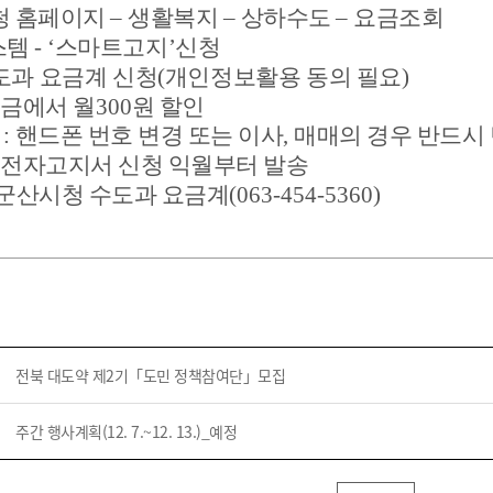
기부자 예우제
청 홈페이지
–
생활복지
–
상하수도
–
요금조회
기부자 명예의 전당
스템
-
‘
스마트고지
’
신청
기금사업
도과 요금계 신청
(
개인정보활용 동의 필요
)
금에서 월
300
원 할인
군산시 답례품
항
:
핸드폰 번호 변경 또는 이사
,
매매의 경우 반드시
고향사랑기부제 소식
전자고지서 신청 익월부터 발송
군산시청 수도과 요금계
(063-454-5360)
전북 대도약 제2기「도민 정책참여단」모집
주간 행사계획(12. 7.~12. 13.)_예정