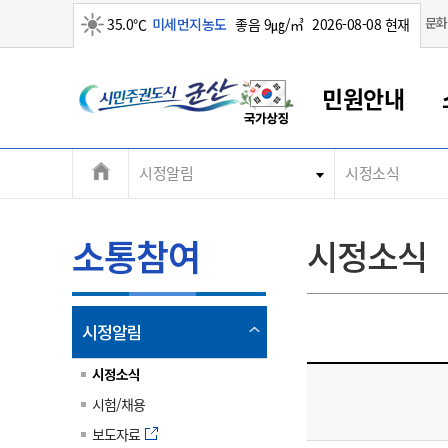
맑음
문화
35.0℃
미세먼지농도
좋음 9㎍/㎥
2026-08-08 현재
시
민원안내
민
전
시정알림
시정소식
군산새만금
민원안내
소통참여
생활복지
경제산업
정보공개
군산소개
전북소개
주
군산에서 시작되는 새만금
전북특별자치도 소개
군산사랑상품권
민원창구안내
정보공개제도
복지/보건
시정알림
군산시 비전
체
권
민원이용안내
시정소식
인구정책
상품권 안내
제도안내
전북특별자치도란?
메
소통참여
시정소식
민원수수료
시험/채용
통합돌봄
상품권 공지사항
비공개대상정보
전북특별자치도 용어 Q&A
뉴
도
종합민원창구
보도자료
주민복지
상품권 Q&A
불복구제절차
자료실
시
아름다운 배려창구
행사안내
아동/청소년
상품권 이용규약
수수료
열
시정알림
홍보영상 게시판
토지정보민원창구
행사일정표
여성/가족
판매대행점 조회
정보공개서식
림
군
대표전화
대표전화
대표전화
대표전화
대표전화
대표전화
대표전화
대표전화
063-454-4000
063-454-4000
063-454-4000
063-454-4000
063-454-4000
063-454-4000
063-454-4000
063-454-4000
시정소식
무인민원발급기
교육안내
노인복지
지류상품권 재고조회
시험/채용
산
보건소식
장애인복지
부서 및 담당자 연락처
부서 및 담당자 연락처
부서 및 담당자 연락처
부서 및 담당자 연락처
부서 및 담당자 연락처
부서 및 담당자 연락처
부서 및 담당자 연락처
부서 및 담당자 연락처
보도자료
고시공고
사회서비스(바우처)