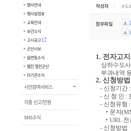
계약정보공개
행사안내
작성자
수도
전화번호안내
전화번호안내
전화번호안내
전화번호안내
전화번호안내
전화번호안내
전화번호안내
전화번호안내
군산시보
장사정보
행사일정표
입찰/계약정보
읍면동소식
주민복지 안내서
주요시책
수산업
찾아오시는길
찾아오시는길
찾아오시는길
찾아오시는길
찾아오시는길
찾아오시는길
찾아오시는길
찾아오시는길
교육안내
첨부파일
용역과제
민원편의제도
웹진 열린군산
시정계획
어업현황
보건소식
타기관소식
민원 1회방문 처리제
주요업무
수산물 안전정보
고시공고
어디서나 민원처리제
시정백서
군산시보
군산수산물 소비촉진행사
상품권 구매 사용 및 관리
사전심사 청구제도
1.
전자고
읍면동소식
군산 특화 수산물
상하수도사용
민원인 후견인제
웹진 열린군산
부과내역 등
복합민원 상담예약제
타기관소식
2.
신청방법
폐업신고 원스톱서비스
열
시민참여서비스
-
신청기간
납세자 보호관제도
림
-
신 청 인
:
열
『안심상속』 원스톱 서비
각종 신고/민원
-
신청유형
스
림
‣
문자
(M
열
SNS소식
‣
URL
전
림
-
신청방법