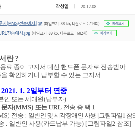
위원회 현황
공공데이터 개방
업무추진비공
군산시 무상교통
작성일
과
20.12.08
공부의 명수
정부24
위원회 명단공개
공공데이터 개방
예산/재정
법률정보
국민신문고
건설
부동산
에너지
문자(MMS)전송예시.jpg
(파일크기: 88 kb, 다운로드 : 714회)
미리보기
환경
청소
위생
위원회 회의록 공개
공공데이터 수요조사
민원편람/서식
한눈에 서비스
전자가족관계등록
예산안내
조례규칙 입법예고
경제동향
도로/가로등
부동산 정보
태양광
URL전송예시.jpg
(파일크기: 89 kb, 다운로드 : 682회)
미리보기
환경선언문
청소정보
공중위생
재정공시
조례규칙 입법예고(구)
물가정보
자전거
주소/건축/지적/지리정보
가스/석유
인터넷등기소
환경기본정보
대형폐기물 배출신고
위생용품 제조업
결산보고서
법률정보 관련사이트
사회조사
조상땅찾기
국세청홈택스
화학물질 관리지도
공모사업
생활쓰레기 처리요령
식품위생
지서란
?
중기지방재정계획
사업체조
위택스
미세먼지 대응
음식물쓰레기 처리요령
문화 콘텐츠업
료 종이 고지서 대신 핸드폰 문자로 전송받아
투자심사
통계연보
부동산통합민원
을 확인하거나 납부할 수 있는 고지서
환경영향평가
폐기물 처리시설 현황
예산낭비신고
청년통계
체육
공공데이터포털
석면해체 건축물정보
보조금 부정수급 신고
주민등록
새올전자민원창구
2021. 1. 2
일부터 연중
:
체육시설 안내
환경오염업소 공개
공유재산
체류외국
본인 또는 세대원
(
납부자
)
군산시체육회
환경 관련사이트
재정용어사전
:
문자
(MMS)
또는
URL
전송 중 택
1
생활체육 공지
군산시 고향사랑기부제
MS)
전송
:
일반인 및 시각장애인 사용
[
그림파일
1
참
송
:
일반인 사용
(
카드납부 가능
) [
그림파일
2
참조
]
고향사랑기부제 소개
군산상품