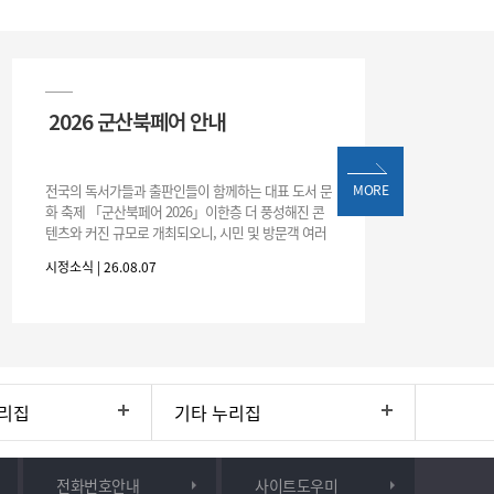
2026 군산북페어 안내
전국의 독서가들과 출판인들이 함께하는 대표 도서 문
MORE
화 축제 「군산북페어 2026」이한층 더 풍성해진 콘
텐츠와 커진 규모로 개최되오니, 시민 및 방문객 여러
분의 많은 관심과 참여 바랍니다.□ 행사 개요행사 기
시정소식 | 26.08.07
간: 2026. 8. 28.
리집
기타 누리집
전화번호안내
사이트도우미