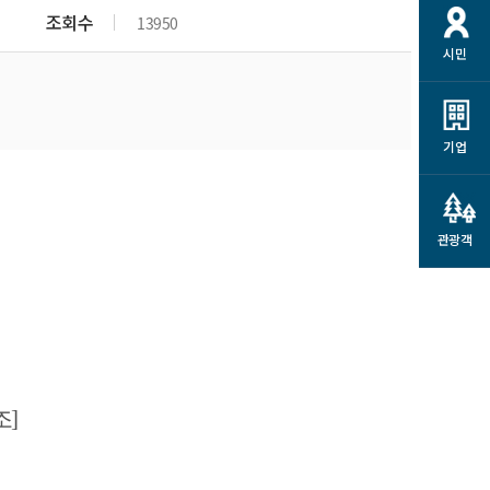
개
재정정보 공개
공공저작물
션
조회수
13950
시민
통계정보
행정규제개혁
소상공인 지원
민방위/재난안전
시스템
행정규제개혁안내
고유가 피해지원금
민방위
규제신문고
군산사랑배달 배달의명수
기업
재난안전
규제입증요청
카드수수료 지원
풍수해보험
사
규제정보포털
소상공인지원
재해예방
관광객
관련기관 안내
군산시착한가격업소
시민대상보험
통계
영조물 배상보험
인 현황
군산시민 안전보험
군산시민 자전거보험
군산 상품
조
]
농업인안전보험 농가부담
 가이드북
금 지원사업