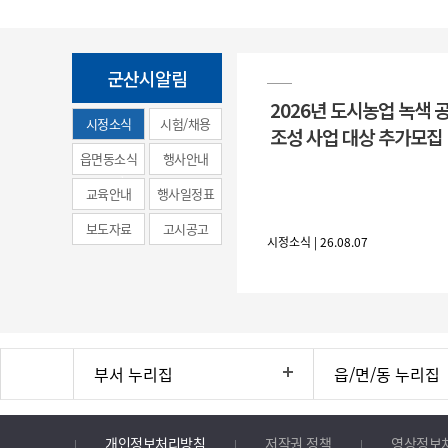
군산시알림
2026년 도시농업 녹색 
시정소식
시험/채용
조성 사업 대상 추가모집
(municipal
읍면동소식
행사안내
news)
교육안내
행사일정표
보도자료
고시공고
시정소식 | 26.08.07
부서 누리집
읍/면/동 누리집
개인정보처리방침
저작권 정책
영상정보