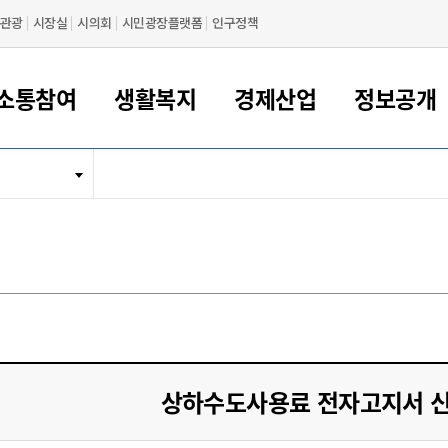
관광
시장실
시의회
시민광장플랫폼
인구정책
소통참여
생활복지
경제산업
정보공개
새만금 해양거점도시 군산
정보공개 목록/청구
시민참여서비스
여권 민원
기업지원
교육
군산시 소개
군산시 관할권 주요논리
각종 신고/민원
사전정보공표
일자리/창업
차량 민원
상하수도
시청안내
새만금 관할구역 결
주민등록/인감/가
교통안내
기업목록
인사운영
SNS소식
여권발급안내
시민광장플랫폼
교육지원
투자기업 인센티브
정보공개 목록/청구
군산 현황
차량등록사업소 안내
하수도 계획
군산시 명장
사전정보공표
청사종합안내
주민등록/인감/가
시내버스
일반기업 목록
2022년도 통계
조직도
여권 서식
시장에게 바란다
평생교육
기업지원정책
군산의 역사
차량 신규/이전 등록
상수도시설
구인구직
수시공표
전화번호안내
각종서식
택시
사회적경제기업
2023년도 통계
업무
나의민원
학자금대출이자지원
경제 공지/서식
수상현황
저당권 설정/말소 등록
수질검사
청년뜰(청년센터/창업센터)
부서별 팩스번호
시외버스/고속버스
공장 검색
2024년도 통계
부서소
나도한마디
우리아이 꿈탐험 지원사업
기업애로해소SOS
자연지리특성
등록원부 열람/발급
상수도/하수도 요금
시청 오시는 길
철도/항공
2025년도 통계
부서별 
군산시사회적경제지원센터
칭찬합시다
시민정보화교육
강소연구개발특구
행정구역/행정지도
자동차 등록 서식
요금조회납부시스템
여객선
설문조사
부모학교예약시스템
자매결연/국제협력 도시
자동차 과태료 조회 및 납부
공공하수처리시설
교통 관련사이트
일자리 지원사업
상하수도사용료 전자고지서 신
자원봉사참여
군산어린이시청
군산의 상징
자동차 정기(종합)검사 기
주정차단속 문자알
일자리지원센터
간조회 및 검사예약
스
전자민원창
적극행정
디지털배움터