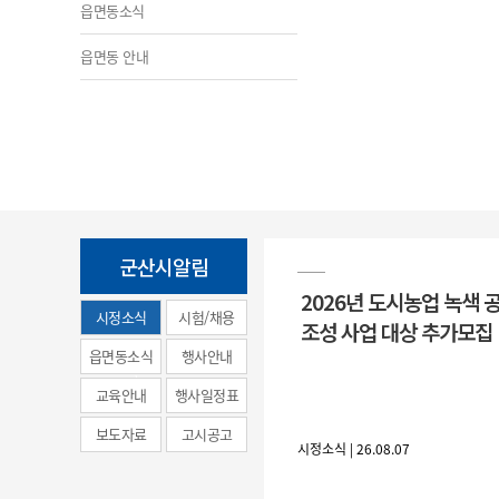
읍면동소식
읍면동 안내
군산시알림
2026년 도시농업 녹색 
시정소식
시험/채용
조성 사업 대상 추가모집
(municipal
읍면동소식
행사안내
news)
교육안내
행사일정표
보도자료
고시공고
시정소식 | 26.08.07