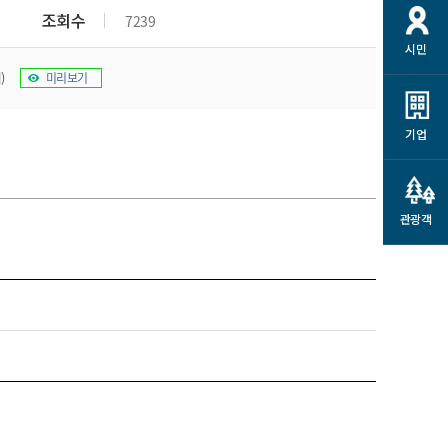
개
재정정보 공개
공공저작물
션
조회수
7239
시민
통계정보
행정규제개혁
소상공인 지원
)
미리보기
민방위/재난안전
시스템
행정규제개혁안내
고유가 피해지원금
민방위
규제신문고
군산사랑배달 배달의명수
기업
재난안전
규제입증요청
카드수수료 지원
풍수해보험
사
규제정보포털
소상공인지원
재해예방
관광객
관련기관 안내
군산시착한가격업소
시민대상보험
통계
영조물 배상보험
인 현황
군산시민 안전보험
군산시민 자전거보험
군산 상품
농업인안전보험 농가부담
 가이드북
금 지원사업