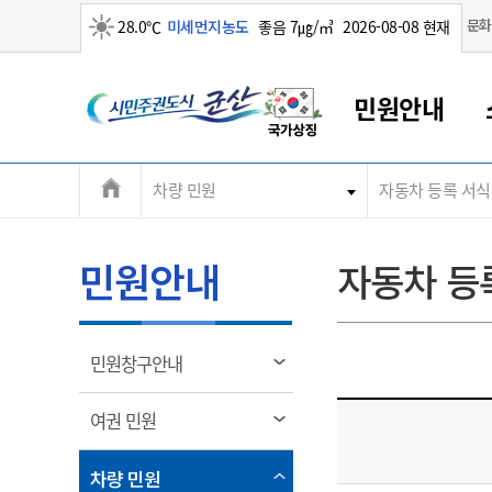
맑음
문화
28.0℃
미세먼지농도
좋음 7㎍/㎥
2026-08-08 현재
시
민원안내
민
전
차량 민원
자동차 등록 서식
군산새만금
민원안내
소통참여
생활복지
경제산업
정보공개
군산소개
전북소개
주
군산에서 시작되는 새만금
전북특별자치도 소개
군산사랑상품권
민원창구안내
정보공개제도
복지/보건
시정알림
군산시 비전
체
권
민원이용안내
시정소식
인구정책
상품권 안내
제도안내
전북특별자치도란?
메
민원안내
자동차 등
민원수수료
시험/채용
통합돌봄
상품권 공지사항
비공개대상정보
전북특별자치도 용어 Q&A
뉴
도
종합민원창구
보도자료
주민복지
상품권 Q&A
불복구제절차
자료실
시
아름다운 배려창구
행사안내
아동/청소년
상품권 이용규약
수수료
열
민원창구안내
홍보영상 게시판
토지정보민원창구
행사일정표
여성/가족
판매대행점 조회
정보공개서식
림
군
대표전화
대표전화
대표전화
대표전화
대표전화
대표전화
대표전화
대표전화
063-454-4000
063-454-4000
063-454-4000
063-454-4000
063-454-4000
063-454-4000
063-454-4000
063-454-4000
열
여권 민원
무인민원발급기
교육안내
노인복지
지류상품권 재고조회
림
산
보건소식
장애인복지
부서 및 담당자 연락처
부서 및 담당자 연락처
부서 및 담당자 연락처
부서 및 담당자 연락처
부서 및 담당자 연락처
부서 및 담당자 연락처
부서 및 담당자 연락처
부서 및 담당자 연락처
열
차량 민원
고시공고
사회서비스(바우처)