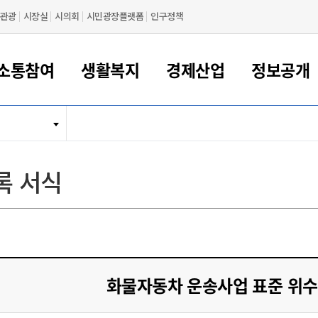
관광
시장실
시의회
시민광장플랫폼
인구정책
소통참여
생활복지
경제산업
정보공개
새만금 해양거점도시 군산
정보공개 목록/청구
시민참여서비스
여권 민원
기업지원
교육
군산시 소개
군산시 관할권 주요논리
각종 신고/민원
사전정보공표
일자리/창업
차량 민원
상하수도
시청안내
새만금 관할구역 결
주민등록/인감/가
교통안내
기업목록
인사운영
SNS소식
여권발급안내
시민광장플랫폼
교육지원
투자기업 인센티브
정보공개 목록/청구
군산 현황
차량등록사업소 안내
하수도 계획
군산시 명장
사전정보공표
청사종합안내
주민등록/인감/가
시내버스
일반기업 목록
2022년도 통계
조직도
록 서식
여권 서식
시장에게 바란다
평생교육
기업지원정책
군산의 역사
차량 신규/이전 등록
상수도시설
구인구직
수시공표
전화번호안내
각종서식
택시
사회적경제기업
2023년도 통계
업무
나의민원
학자금대출이자지원
경제 공지/서식
수상현황
저당권 설정/말소 등록
수질검사
청년뜰(청년센터/창업센터)
부서별 팩스번호
시외버스/고속버스
공장 검색
2024년도 통계
부서소
나도한마디
우리아이 꿈탐험 지원사업
기업애로해소SOS
자연지리특성
등록원부 열람/발급
상수도/하수도 요금
시청 오시는 길
철도/항공
2025년도 통계
부서별 
군산시사회적경제지원센터
칭찬합시다
시민정보화교육
강소연구개발특구
행정구역/행정지도
자동차 등록 서식
요금조회납부시스템
여객선
설문조사
부모학교예약시스템
자매결연/국제협력 도시
자동차 과태료 조회 및 납부
공공하수처리시설
교통 관련사이트
일자리 지원사업
화물자동차 운송사업 표준 위
자원봉사참여
군산어린이시청
군산의 상징
자동차 정기(종합)검사 기
주정차단속 문자알
일자리지원센터
간조회 및 검사예약
스
전자민원창
적극행정
디지털배움터