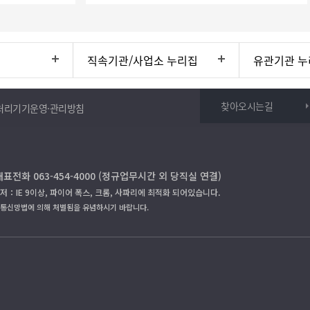
직속기관/사업소 누리집
유관기관 누
찾아오시는길
처리기기운영·관리방침
대표전화 063-454-4000 (정규업무시간 외 당직실 연결)
저：IE 9이상, 파이어 폭스, 크롬, 사파리에 최적화 되어있습니다.
보통신망법에 의해 처벌됨을 유념하시기 바랍니다.