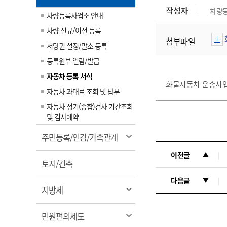
림
계약정보공개
작성자
차량
전화번호안내
전화번호안내
전화번호안내
전화번호안내
전화번호안내
전화번호안내
전화번호안내
전화번호안내
군산시보
장사정보
차량등록사업소 안내
입찰/계약정보
읍면동소식
주민복지 안내서
주요시책
차량 신규/이전 등록
수산업
찾아오시는길
찾아오시는길
찾아오시는길
찾아오시는길
찾아오시는길
찾아오시는길
찾아오시는길
찾아오시는길
첨부파일
용역과제
민원편의제도
웹진 열린군산
저당권 설정/말소 등록
시정계획
어업현황
등록원부 열람/발급
타기관소식
민원 1회방문 처리제
주요업무
수산물 안전정보
자동차 등록 서식
어디서나 민원처리제
시정백서
화물자동차 운송사
군산수산물 소비촉진행사
자동차 과태료 조회 및 납부
상품권 구매 사용 및 관리
사전심사 청구제도
군산 특화 수산물
자동차 정기(종합)검사 기간조회
민원인 후견인제
및 검사예약
복합민원 상담예약제
열
주민등록/인감/가족관계
폐업신고 원스톱서비스
림
이전글
납세자 보호관제도
열
토지/건축
림
『안심상속』 원스톱 서비
다음글
스
열
지방세
림
열
민원편의제도