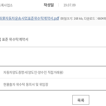
위원회 현황
공공데이터 개방
업무추진비공
군산시 무상교통
작성일
등록사업소
19.07.09
공부의 명수
정부24
위원회 명단공개
공공데이터 개방
예산/재정
법률정보
국민신문고
건설
부동산
에너지
화물자동차운송사업표준위수탁계약서.pdf
(파일크기: 168 kb, 다운로드 : 6604회
환경
청소
위생
위원회 회의록 공개
공공데이터 수요조사
민원편람/서식
한눈에 서비스
전자가족관계등록
예산안내
조례규칙 입법예고
경제동향
도로/가로등
부동산 정보
태양광
환경선언문
청소정보
공중위생
재정공시
조례규칙 입법예고(구)
물가정보
자전거
주소/건축/지적/지리정보
가스/석유
인터넷등기소
환경기본정보
대형폐기물 배출신고
위생용품 제조업
결산보고서
법률정보 관련사이트
사회조사
업 표준 위수탁계약서
조상땅찾기
국세청홈택스
화학물질 관리지도
공모사업
생활쓰레기 처리요령
식품위생
중기지방재정계획
사업체조
위택스
미세먼지 대응
음식물쓰레기 처리요령
문화 콘텐츠업
투자심사
통계연보
부동산통합민원
환경영향평가
폐기물 처리시설 현황
예산낭비신고
청년통계
체육
공공데이터포털
석면해체 건축물정보
보조금 부정수급 신고
주민등록
새올전자민원창구
자동차양도증명서(양도인·양수인 직접거래용)
체육시설 안내
환경오염업소 공개
공유재산
체류외국
군산시체육회
환경 관련사이트
재정용어사전
현물출자 위수탁 동의서 및 위임장
생활체육 공지
군산시 고향사랑기부제
고향사랑기부제 소개
군산상품
목록