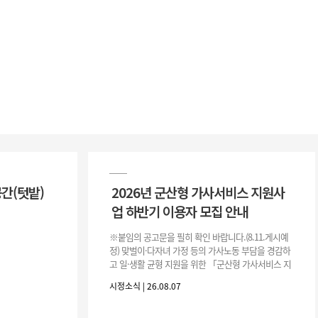
공간(텃밭)
2026년 군산형 가사서비스 지원사
업 하반기 이용자 모집 안내
※붙임의 공고문을 필히 확인 바랍니다.(8.11.게시예
정) 맞벌이·다자녀 가정 등의 가사노동 부담을 경감하
고 일·생활 균형 지원을 위한 「군산형 가사서비스 지
원사업」하반기 이용자를 다음과 같이 추가 모집하오
시정소식 | 26.08.07
니 많은 참여 바랍니다. 1