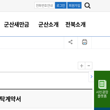
전화번호안내
로그인
회원가입
군산새만금
군산소개
전북소개
정 대응
족관계
부서/업무
RE100의 중심 새만금
도시/공원/주택
산업인프라
정책실명제
토지/건축
읍면동 안내
군산새만금 홍보 영상
조직운영6대지표
농업/축산업
도시재생
지방세
족관계
도시계획/지구단위계획
군산국가산업단지
정책실명제 안내
지방세
도시재생사업
민선8기 농업비전/발전방
공무원 정원
향
-
+
공원녹지
군산2국가산업단지
국민신청실명제안내
지방세환급금신청
도시재생(현장)지원센터
과장급이상 상위직 비율
농산물 유통
식
주택
새만금산업단지
정책실명제 중점관리 대상
지방세 상담챗봇
도시재생시설 현황
공무원 1인당 주민수
가축방역
자료실
자유무역지역
도시재생 공지/행사
현장공무원 비율
동물복지
지방산업단지
재정규모대비 인건비운영
시민광장
농공단지
실국본부수
플랫폼
수탁계약서
림 서비
산업단지 지도
내고장 알리미
구
항만/여객/공항/철도/컨벤