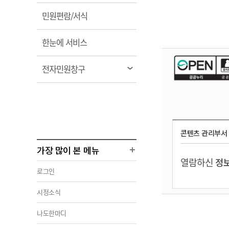
림
열
민원편람/서식
림
열
한눈에 서비스
림
열
전자민원창구
림
콘텐츠 관리부서
가장 많이 본 메뉴
열람하신
정보
로그인
시정소식
나도한마디