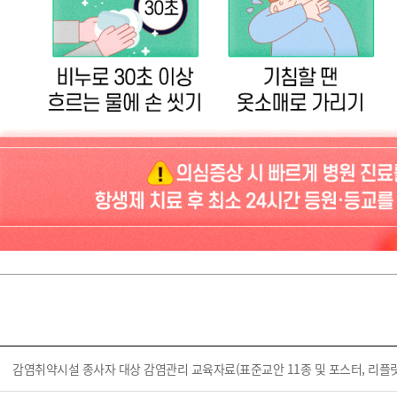
감염취약시설 종사자 대상 감염관리 교육자료(표준교안 11종 및 포스터, 리플릿