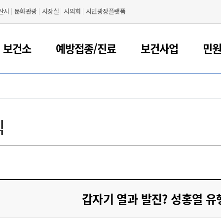
산시
문화관광
시장실
시의회
시민광장플랫폼
 보건소
예방접종/진료
보건사업
민
식
갑자기 열과 발진? 성홍열 유