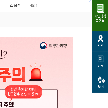
조회수
4556
시민광장
플랫폼
시민
기업
관광객