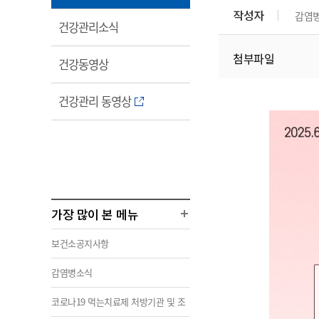
림
작성자
감염
열
건강관리소식
림
첨부파일
열
건강동영상
림
열
건강관리 동영상
림
가장 많이 본 메뉴
보건소공지사항
감염병소식
코로나19 먹는치료제 처방기관 및 조