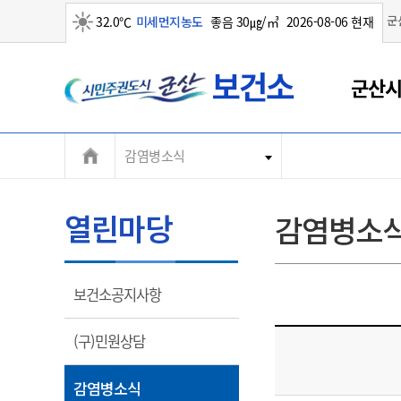
군
32.0℃
미세먼지농도
좋음 30㎍/㎥
2026-08-06 현재
군
맑음
군산시
산
시
감염병소식
열린마당
감염병소
열
보건소공지사항
림
열
(구)민원상담
림
열
감염병소식