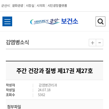
군산시
문화관광
시장실
시의회
시민광장플랫폼
군
전
검
산
체
색
메
하
-
+
감염병소식
시
뉴
기
열
기
주간 건강과 질병 제17권 제27호
작성자
감염병관리과
작성일
24.07.18
조회수
5362
첨부파일