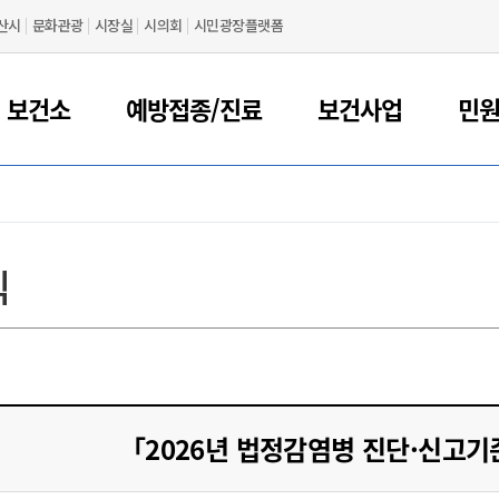
산시
문화관광
시장실
시의회
시민광장플랫폼
 보건소
예방접종/진료
보건사업
민
식
「2026년 법정감염병 진단·신고