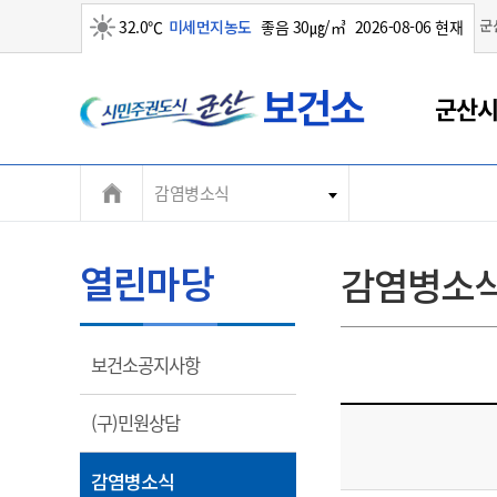
군
32.0℃
미세먼지농도
좋음 30㎍/㎥
2026-08-06 현재
군
맑음
군산시
산
시
감염병소식
열린마당
감염병소
열
보건소공지사항
림
열
(구)민원상담
림
열
감염병소식