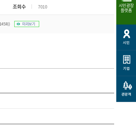
시민광장
조회수
7010
플랫폼
145회)
미리보기
시민
기업
관광객