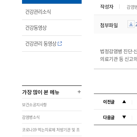
림
작성자
감염
열
건강관리소식
림
첨부파일
열
건강동영상
림
열
건강관리 동영상
림
법정감염병 진단
·
의료기관 등 신고의
가장 많이 본 메뉴
이전글
보건소공지사항
감염병소식
다음글
코로나19 먹는치료제 처방기관 및 조