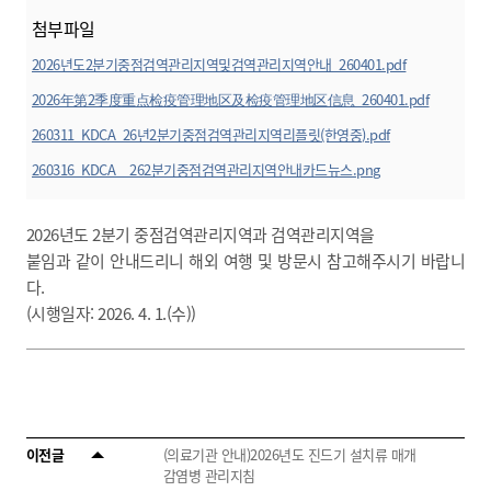
첨부파일
2026년도2분기중점검역관리지역및검역관리지역안내_260401.pdf
미리보기
2026年第2季度重点检疫管理地区及检疫管理地区信息_260401.pdf
미리보기
260311_KDCA_26년2분기중점검역관리지역리플릿(한영중).pdf
미리보기
260316_KDCA__262분기중점검역관리지역안내카드뉴스.png
미리보기
2026년도 2분기 중점검역관리지역과 검역관리지역을
붙임과 같이 안내드리니 해외 여행 및 방문시 참고해주시기 바랍니
다.
(시행일자: 2026. 4. 1.(수))
이전글
(의료기관 안내)2026년도 진드기 설치류 매개
감염병 관리지침