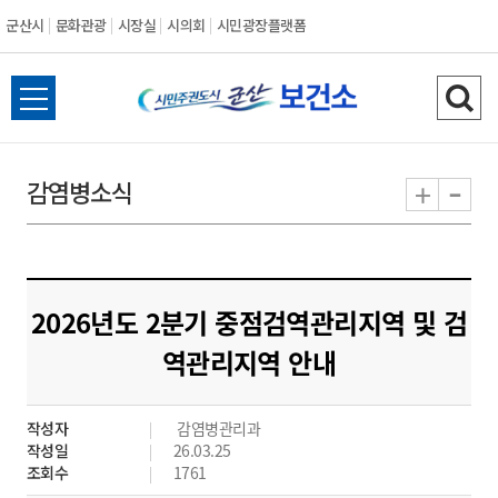
군산시
문화관광
시장실
시의회
시민광장플랫폼
군
전
검
산
체
색
메
하
-
+
감염병소식
시
뉴
기
열
기
2026년도 2분기 중점검역관리지역 및 검
역관리지역 안내
작성자
감염병관리과
작성일
26.03.25
조회수
1761