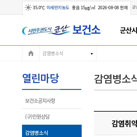
군
35.0℃
미세먼지농도
좋음 15㎍/㎥
2026-08-08 현재
군
맑음
군산시
산
시
감염병소식
열린마당
감염병소
열
보건소공지사항
림
열
(구)민원상담
감염취약
림
열
감염병소식