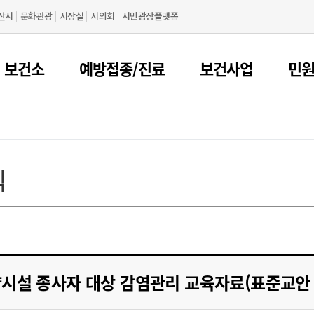
산시
문화관광
시장실
시의회
시민광장플랫폼
 보건소
예방접종/진료
보건사업
민
식
시설 종사자 대상 감염관리 교육자료(표준교안 1