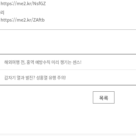
:
https://me2.kr/NsfGZ
관리
:
https://me2.kr/ZAftb
해외여행 전, 홍역 예방수칙 미리 챙기는 센스!
갑자기 열과 발진? 성홍열 유행 주의!
목록