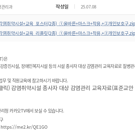
작성일
병관리과
25.07.08
감염취약시설+교육_포스터(2종)_①올바른+마스크+착용,+②개인보호구.zi
감염취약시설+교육_리플릿(2종)_①올바른+마스크+착용,+②개인보호구.zi
T)은
강증진시설
,
장애인복지시설 등의 시설 종사자 대상 감염관리 교육자료로 질병
무 및 직원교육에 참고하시기 바랍니다.
클릭)
감염취약시설 종사자 대상 감염관리 교육자료(표준교안 11종
관리청 카카오
TV
에서 보실 수 있습니다
.
구
:
https://me2.kr/QE1GO