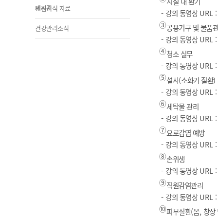
시설 내 환기
제기관
민원서식 자료
-
강의 동영상
URL 
③
공용기구 및 물품
건강관리소식
-
강의 동영상
URL 
④
청소 실무
-
강의 동영상
URL 
⑤
설사
(
소화기 질환
)
-
강의 동영상
URL 
⑥
세탁물 관리
-
강의 동영상
URL 
⑦
요로감염 예방
-
강의 동영상
URL 
⑧
손위생
-
강의 동영상
URL 
⑨
직원감염관리
-
강의 동영상
URL 
⑩
피부질환
(
옴
,
창상 