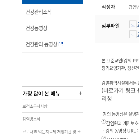
림
작성자
감염
열
건강관리소식
림
첨부파일
열
건강동영상
림
열
건강관리 동영상
림
본 표준교안(
강의 PP
장기요양기관
,
정신건
감염취약시설에서는 업
(바로가기 링크 
가장 많이 본 메뉴
리청
보건소공지사항
강의 동영상은 질병
감염병소식
①
감염원과 개인보호
-
강의 동영상
URL 
코로나19 먹는치료제 처방기관 및 조
②