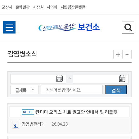
군산시
문화관광
시장실
시의회
시민광장플랫폼
군
전
검
산
체
색
메
하
-
+
감염병소식
시
뉴
기
열
기
~
칸디다 오리스 치료 권고안 안내서 및 리플릿
NOTICE
감염병관리과
26.04.23