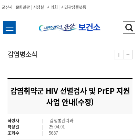
군산시
문화관광
시장실
시의회
시민광장플랫폼
군
전
검
산
체
색
메
하
-
+
감염병소식
시
뉴
기
열
기
감염취약군 HIV 선별검사 및 PrEP 지원
사업 안내(수정)
작성자
감염병관리과
작성일
25.04.01
조회수
5687