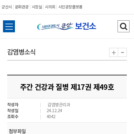
군산시
문화관광
시장실
시의회
시민광장플랫폼
군
전
검
산
체
색
메
하
-
+
감염병소식
시
뉴
기
열
기
주간 건강과 질병 제17권 제49호
작성자
감염병관리과
작성일
24.12.24
조회수
4042
첨부파일