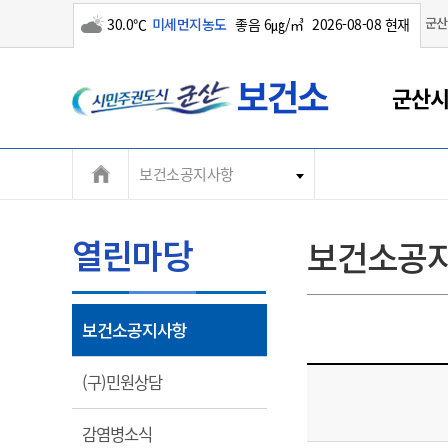
군산
30.0℃
미세먼지농도
좋음 6㎍/㎥
2026-08-08 현재
군
구름많음
군산시
산
시
보건소공지사항
열린마당
보건소공
열
보건소공지사항
림
열
(구)민원상담
림
열
감염병소식