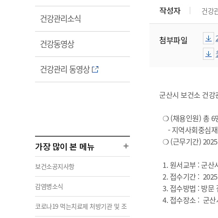
림
작성자
건강
열
건강관리소식
림
첨부파일
열
건강동영상
림
열
건강관리 동영상
림
군산시 보건소 건강
❍ (채용인원) 총 6
- 지역사회중심재활지
❍ (근무기간) 2025.
가장 많이 본 메뉴
1. 원서교부 : 군
보건소공지사항
2. 접수기간 : 2025. 1
감염병소식
3. 접수방법 : 방문 
4. 접수장소 : 군산
코로나19 먹는치료제 처방기관 및 조