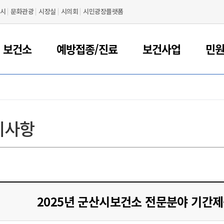
시
문화관광
시장실
시의회
시민광장플랫폼
 보건소
예방접종/진료
보건사업
민
지사항
2025년 군산시보건소 전문분야 기간