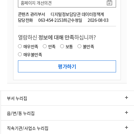
홈페이지 개선의견
콘텐츠 관리부서
디지털정보담당관 데이터정책계
담당전화
063-454-2153
최근수정일
2026-08-03
열람하신
정보에 대해 만족
하십니까?
매우만족
만족
보통
불만족
매우불만족
부서 누리집
읍/면/동 누리집
직속기관/사업소 누리집