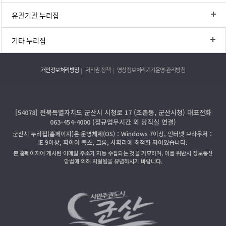
유관기관 누리집
기타 누리집
개인정보처리방침
저작권 정책
영상정보처리기기운영·관리방침
[54078] 전북특별자치도 군산시 시청로 17 (조촌동, 군산시청) 대표전화
063-454-4000 (정규업무시간 외 당직실 연결)
군산시 누리집(홈페이지)은 운영체제(OS)：Windows 7이상, 인터넷 브라우저：
IE 9이상, 파이어 폭스, 크롬, 사파리에 최적화 되어있습니다.
본 홈페이지에 게시된 이메일 주소가 자동 수집되는 것을 거부하며, 이를 위반시 정보통신
망법에 의해 처벌됨을 유념하시기 바랍니다.