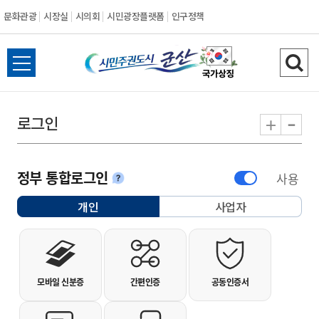
문화관광
시장실
시의회
시민광장플랫폼
인구정책
시민주권도시 군
전체메뉴 열기
검색
-
+
로그인
정부 통합로그인
사용
안내
개인
사업자
선택됨
개인사용자 로그인
모바일 신분증
간편인증
공동인증서