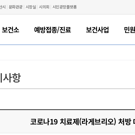
산시
문화관광
시장실
시의회
시민광장플랫폼
 보건소
예방접종/진료
보건사업
민
지사항
코로나19 치료제(라게브리오) 처방 