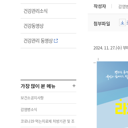
림
작성자
감염
열
건강관리소식
림
첨부파일
열
건강동영상
림
열
건강관리 동영상
림
2024. 11. 27.
가장 많이 본 메뉴
보건소공지사항
감염병소식
코로나19 먹는치료제 처방기관 및 조