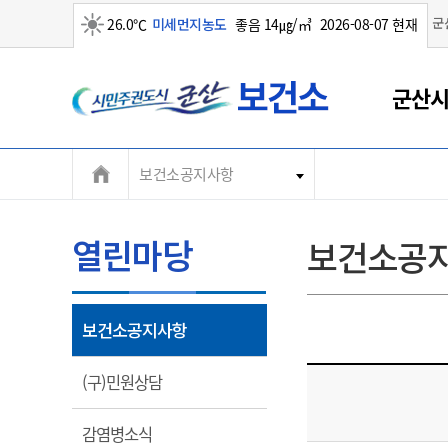
군
26.0℃
미세먼지농도
좋음 14㎍/㎥
2026-08-07 현재
군
맑음
군산시
산
시
보건소공지사항
열린마당
보건소공
열
보건소공지사항
림
열
(구)민원상담
림
열
감염병소식