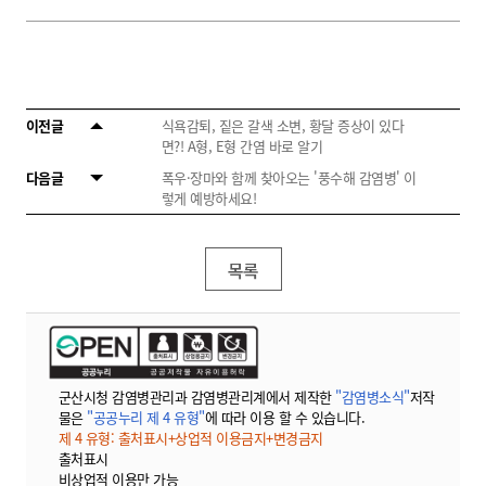
이전글
식욕감퇴, 짙은 갈색 소변, 황달 증상이 있다
면?! A형, E형 간염 바로 알기
다음글
폭우·장마와 함께 찾아오는 '풍수해 감염병' 이
렇게 예방하세요!
목록
군산시청 감염병관리과 감염병관리계에서 제작한
"감염병소식"
저작
물은
"공공누리 제 4 유형"
에 따라 이용 할 수 있습니다.
제 4 유형: 출처표시+상업적 이용금지+변경금지
출처표시
비상업적 이용만 가능