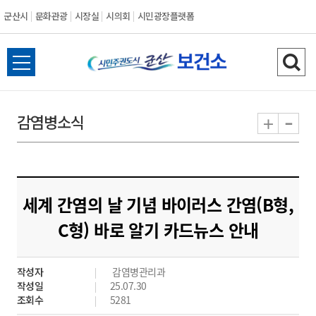
군산시
문화관광
시장실
시의회
시민광장플랫폼
군
전
검
산
체
색
메
하
-
+
감염병소식
시
뉴
기
열
기
세계 간염의 날 기념 바이러스 간염(B형,
C형) 바로 알기 카드뉴스 안내
작성자
감염병관리과
작성일
25.07.30
조회수
5281