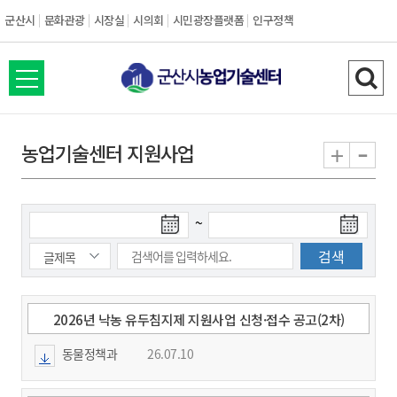
군산시
문화관광
시장실
시의회
시민광장플랫폼
인구정책
전
검
체
색
메
하
-
+
농업기술센터 지원사업
뉴
기
열
기
검
검
~
색
색
시
종
작
료
일
일
2026년 낙농 유두침지제 지원사업 신청·접수 공고(2차)
동물정책과
26.07.10