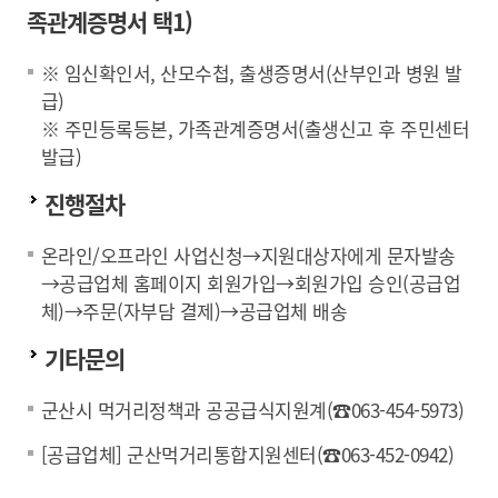
족관계증명서 택1)
※ 임신확인서, 산모수첩, 출생증명서(산부인과 병원 발
급)
※ 주민등록등본, 가족관계증명서(출생신고 후 주민센터
발급)
진행절차
온라인/오프라인 사업신청→지원대상자에게 문자발송
→공급업체 홈페이지 회원가입→회원가입 승인(공급업
체)→주문(자부담 결제)→공급업체 배송
기타문의
군산시 먹거리정책과 공공급식지원계(☎063-454-5973)
[공급업체] 군산먹거리통합지원센터(☎063-452-0942)