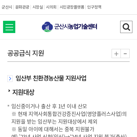
군산시
문화관광
시장실
시의회
시민광장플랫폼
인구정책
전
검
체
색
메
하
-
+
공공급식 지원
뉴
기
열
기
임산부 친환경농산물 지원사업
지원대상
임신중이거나 출산 후 1년 이내 산모
※ 현재 지역사회통합건강증진사업(영양플러스사업)의
지원을 받는 임산부는 지원대상에서 제외
※ 동일 아이에 대해서는 중복 지원불가
예) ’23년 사업 신청(임신)→‘24년 사업 지원 불가(출산)