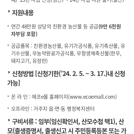
지원내용
연간 48만원 상당의 친환경 농산물 등 공급
(9만 6천원
자부담 포함)
공급품목 : 친환경농산물, 유기가공식품, 유기축산물, 유
기수산물, 무농약원료가공식품, 무항생제축산물(한우,
돼지고기, 유정란)
신청방법 [신청기한(’24. 2. 5. ~ 3. 17.)내 신청
가능]
온 라 인 : 에코e몰 홈페이지(www.ecoemall.com)
오프라인 : 거주지 읍·면·동 행정복지센터
구비서류 : 임부(임신확인서, 산모수첩 택1), 산
모(출생증명서, 출생신고 시 주민등록등본 또는 가