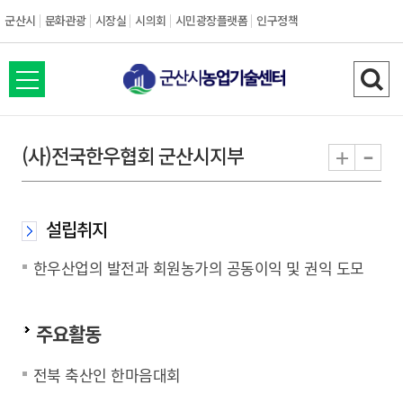
군산시
문화관광
시장실
시의회
시민광장플랫폼
인구정책
전
검
체
색
메
하
-
+
(사)전국한우협회 군산시지부
뉴
기
열
기
설립취지
한우산업의 발전과 회원농가의 공동이익 및 권익 도모
주요활동
전북 축산인 한마음대회