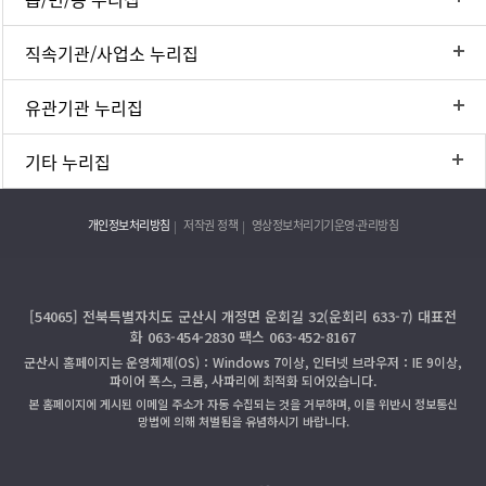
직속기관/사업소 누리집
유관기관 누리집
기타 누리집
개인정보처리방침
저작권 정책
영상정보처리기기운영·관리방침
[54065] 전북특별자치도 군산시 개정면 운회길 32(운회리 633-7) 대표전
화 063-454-2830 팩스 063-452-8167
군산시 홈페이지는 운영체제(OS)：Windows 7이상, 인터넷 브라우저：IE 9이상,
파이어 폭스, 크롬, 사파리에 최적화 되어있습니다.
본 홈페이지에 게시된 이메일 주소가 자동 수집되는 것을 거부하며, 이를 위반시 정보통신
망법에 의해 처벌됨을 유념하시기 바랍니다.