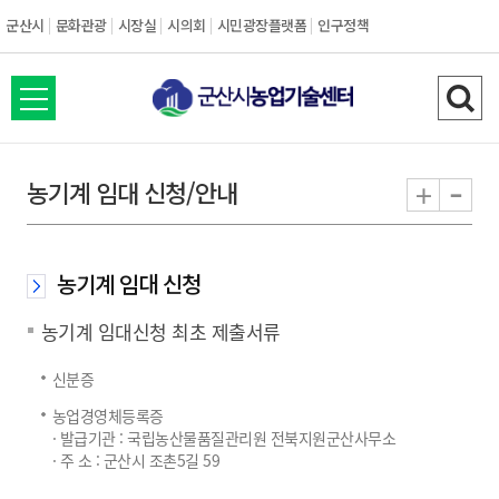
군산시
문화관광
시장실
시의회
시민광장플랫폼
인구정책
전
검
체
색
메
하
-
+
농기계 임대 신청/안내
뉴
기
열
기
농기계 임대 신청
농기계 임대신청 최초 제출서류
신분증
농업경영체등록증
· 발급기관 : 국립농산물품질관리원 전북지원군산사무소
· 주 소 : 군산시 조촌5길 59