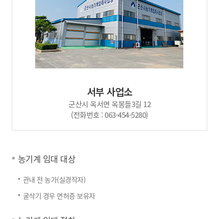
서부 사업소
군산시 옥서면 옥봉들3길 12
(전화번호 : 063-454-5280)
농기계 임대 대상
관내 전 농가(실경작자)
굴삭기 경우 면허증 보유자