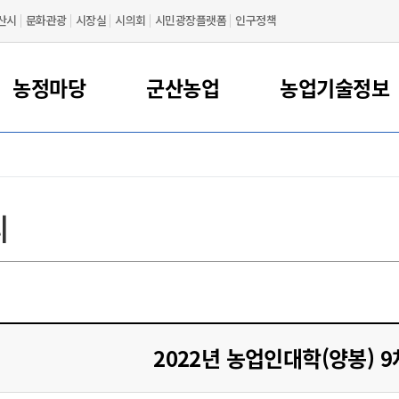
산시
문화관광
시장실
시의회
시민광장플랫폼
인구정책
농정마당
군산농업
농업기술정보
대표 농특산물
농업정책
농사정보
공지사항
인사말
먹거리정책
행사/교육
푸드플랜
축산정보
연혁
농업기술센터 지원사
농업관련기관
동물정책
새들군산
조직도
어촌 민박
물류
간농사정보
먹거리정책 지원
축산
축산분야 신고허가제
농업관련 기관
리
영농 동영상
주요시설
농산물가공지원센터
찾아오시는 길
카드뉴스
꽁당보리축제
지전용 절차
산물
산영농사례
공공급식 지원
축산물 위생분야
농업기술정보
년농업인 육성
산물
상정보
로컬푸드 지원
동물등록제
농업교육기관/단체
민소득안정 지원
사정보 농사로
식품산업 지원
가축방역
농업관련 학회
간농사정보
식량산업 지원
농업관련 연구소
친환경농업
2022년 농업인대학(양봉) 9
농기계임대
귀농/귀촌정보
기계 임대 신청/안내
농업관련 언론사