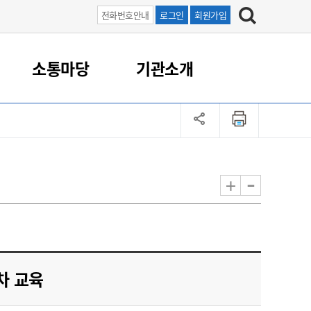
전화번호안내
로그인
회원가입
소통마당
기관소개
업
직원/업무
농촌지원
로컬푸드
보도자료
군산먹거리통합지원센터
농업민원 연락처
포토갤러리
기술보급
귀농귀촌
과학영농종합분석실
농촌관광
농업인단체
-
+
도시농업
국가관리 병해충 방제
농어촌 체험
농촌지도자회
농업인 교육
돌발 병해충 방제
승마 체험
생활개선회
친환경 유용미생물 공급
기타 체험
4-H회
기획생산 지원
품목별농업인연구회
차 교육
(사)한국후계농업경영인군
산시연합회