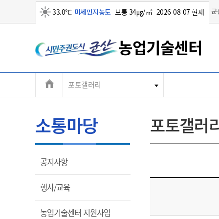
맑음
군
33.0℃
미세먼지농도
보통 34㎍/㎥
2026-08-07 현재
농업기술센터
전
포토갤러리
농업기술정보
농정마당
군산농업
소통마당
기관소개
체
농
곡
월
메
소통마당
포토갤러
농
농
군
뉴
청
수
기
농
농
열
공지사항
주
림
대표전화
대표전화
대표전화
대표전화
대표전화
063-454-2830
063-454-2830
063-454-2830
063-454-2830
063-454-2830
열
행사/교육
림
팩스
팩스
팩스
팩스
팩스
063-452-8167
063-452-8167
063-452-8167
063-452-8167
063-452-8167
열
농업기술센터 지원사업
농