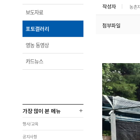
림
부서 및 담당자 연락처
부서 및 담당자 연락처
부서 및 담당자 연락처
부서 및 담당자 연락처
부서 및 담당자 연락처
작성자
농촌
농
열
보도자료
농
찾아오시는길
찾아오시는길
찾아오시는길
찾아오시는길
찾아오시는길
림
첨부파일
농
열
포토갤러리
림
열
영농 동영상
림
열
카드뉴스
림
가장 많이 본 메뉴
행사/교육
공지사항