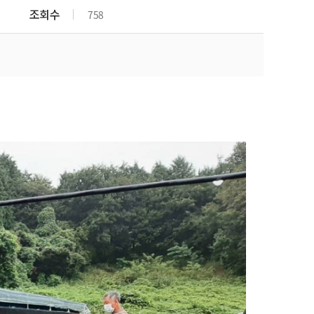
군산시농민회
조회수
758
(사)한국여성농업인군산시
연합회
(사)한국쌀전업농군산시연
합회
군산시친환경농업협회
(사)전국한우협회 군산시지
부
(사)대한한돈협회 군산지부
(사)한국낙농육우협회 군산
지부