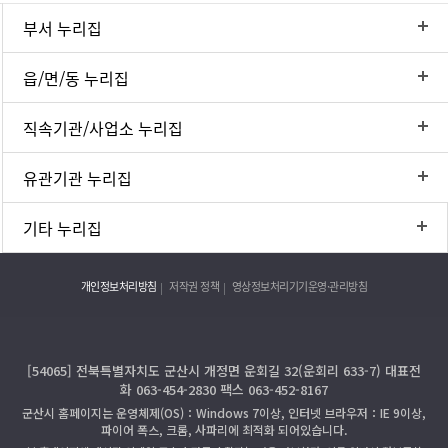
부서 누리집
읍/면/동 누리집
직속기관/사업소 누리집
유관기관 누리집
기타 누리집
개인정보처리방침
저작권 정책
영상정보처리기기운영·관리방침
[54065] 전북특별자치도 군산시 개정면 운회길 32(운회리 633-7) 대표전
화 063-454-2830 팩스 063-452-8167
군산시 홈페이지는 운영체제(OS)：Windows 7이상, 인터넷 브라우저：IE 9이상,
파이어 폭스, 크롬, 사파리에 최적화 되어있습니다.