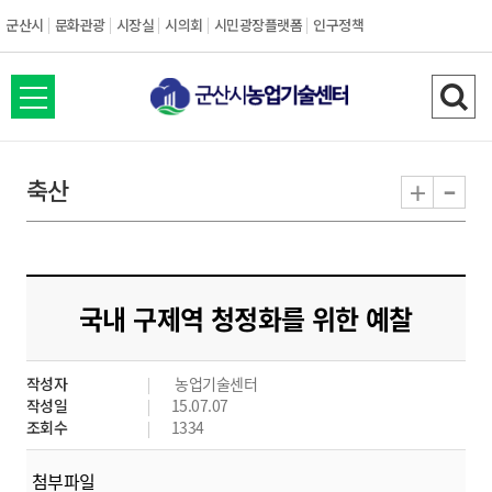
군산시
문화관광
시장실
시의회
시민광장플랫폼
인구정책
전
검
체
색
메
하
-
+
축산
뉴
기
열
기
국내 구제역 청정화를 위한 예찰
작성자
농업기술센터
작성일
15.07.07
조회수
1334
첨부파일