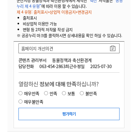
군산시청 동물정책과 축산환경계에서 제작한
"축산"
저작물은
"공공
누리 제 4 유형"
에 따라 이용 할 수 있습니다.
제 4 유형: 출처표시+상업적 이용금지+변경금지
출처표시
비상업적 이용만 가능
변형 등 2차적 저작물 작성 금지
※ 공공누리 마크를 클릭하시면 상세내용을 확인 하실 수 있습니다.
홈페이지 개선의견
콘텐츠 관리부서
동물정책과 축산환경계
담당전화
063-454-2863
최근수정일
2025-07-30
열람하신
정보에 대해 만족
하십니까?
매우만족
만족
보통
불만족
매우불만족