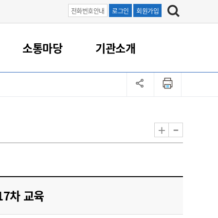
전화번호안내
로그인
회원가입
소통마당
기관소개
업
직원/업무
농촌지원
로컬푸드
보도자료
군산먹거리통합지원센터
농업민원 연락처
포토갤러리
기술보급
귀농귀촌
과학영농종합분석실
농촌관광
농업인단체
-
+
도시농업
국가관리 병해충 방제
농어촌 체험
농촌지도자회
농업인 교육
돌발 병해충 방제
승마 체험
생활개선회
친환경 유용미생물 공급
기타 체험
4-H회
기획생산 지원
품목별농업인연구회
17차 교육
(사)한국후계농업경영인군
산시연합회