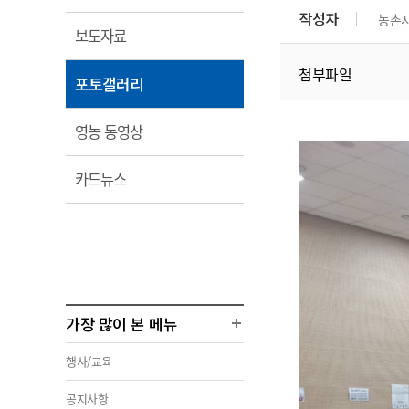
림
부서 및 담당자 연락처
부서 및 담당자 연락처
부서 및 담당자 연락처
부서 및 담당자 연락처
부서 및 담당자 연락처
작성자
농촌
농
열
보도자료
농
찾아오시는길
찾아오시는길
찾아오시는길
찾아오시는길
찾아오시는길
림
첨부파일
농
열
포토갤러리
림
열
영농 동영상
림
열
카드뉴스
림
가장 많이 본 메뉴
행사/교육
공지사항