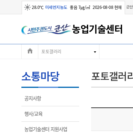
맑음
군산
28.0℃
미세먼지농도
좋음 7㎍/㎥
2026-08-08 현재
농업기술센터
전
포토갤러리
농업기술정보
농정마당
군산농업
소통마당
기관소개
체
농
곡
월
메
소통마당
포토갤러
농
농
군
뉴
청
수
기
농
농
열
공지사항
주
림
대표전화
대표전화
대표전화
대표전화
대표전화
063-454-2830
063-454-2830
063-454-2830
063-454-2830
063-454-2830
열
행사/교육
림
팩스
팩스
팩스
팩스
팩스
063-452-8167
063-452-8167
063-452-8167
063-452-8167
063-452-8167
열
농업기술센터 지원사업
농