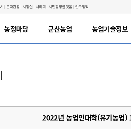
시
문화관광
시장실
시의회
시민광장플랫폼
인구정책
농정마당
군산농업
농업기술정보
대표 농특산물
농업정책
농사정보
공지사항
인사말
먹거리정책
행사/교육
푸드플랜
축산정보
연혁
농업기술센터 지원사
농업관련기관
동물정책
새들군산
조직도
어촌 민박
물류
간농사정보
먹거리정책 지원
축산
축산분야 신고허가제
농업관련 기관
리
영농 동영상
주요시설
농산물가공지원센터
찾아오시는 길
카드뉴스
꽁당보리축제
지전용 절차
산물
산영농사례
공공급식 지원
축산물 위생분야
농업기술정보
년농업인 육성
산물
상정보
로컬푸드 지원
동물등록제
농업교육기관/단체
민소득안정 지원
사정보 농사로
식품산업 지원
가축방역
농업관련 학회
간농사정보
식량산업 지원
농업관련 연구소
친환경농업
2022년 농업인대학(유기농업) 
농기계임대
귀농/귀촌정보
기계 임대 신청/안내
농업관련 언론사