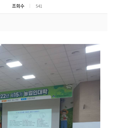
군산시농민회
조회수
541
(사)한국여성농업인군산시
연합회
(사)한국쌀전업농군산시연
합회
군산시친환경농업협회
(사)전국한우협회 군산시지
부
(사)대한한돈협회 군산지부
(사)한국낙농육우협회 군산
지부