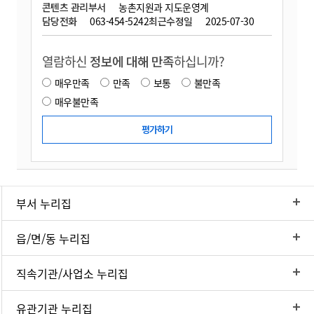
콘텐츠 관리부서
농촌지원과 지도운영계
담당전화
063-454-5242
최근수정일
2025-07-30
열람하신
정보에 대해 만족
하십니까?
매우만족
만족
보통
불만족
매우불만족
부서 누리집
읍/면/동 누리집
직속기관/사업소 누리집
유관기관 누리집