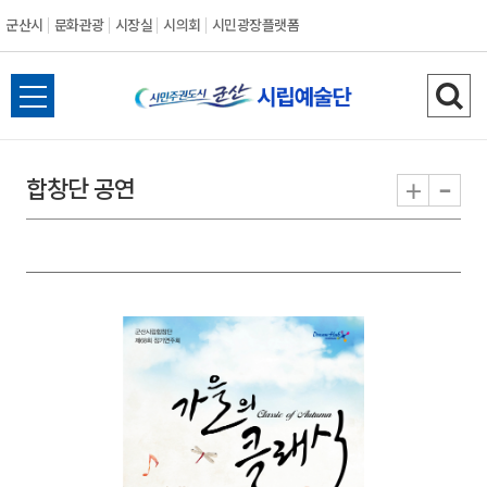
군산시
문화관광
시장실
시의회
시민광장플랫폼
군
전
검
산
체
색
메
하
-
+
합창단 공연
시
뉴
기
열
기