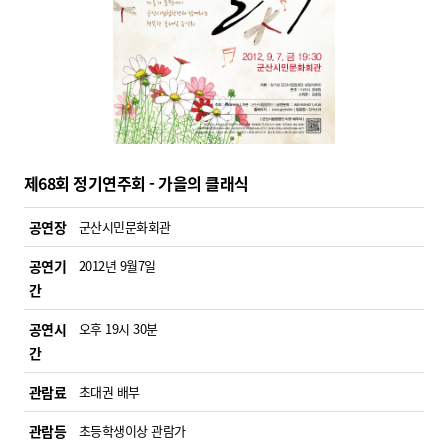
제68회 정기연주회 - 가을의 클래식
공연장
군산시민문화회관
공연기
2012년 9월7일
간
공연시
오후 19시 30분
간
관람료
초대권 배부
관람등
초등학생이상 관람가