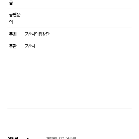
급
공연문
의
주최
군산시립합창단
주관
군산시
이전글
제69회 정기연주회