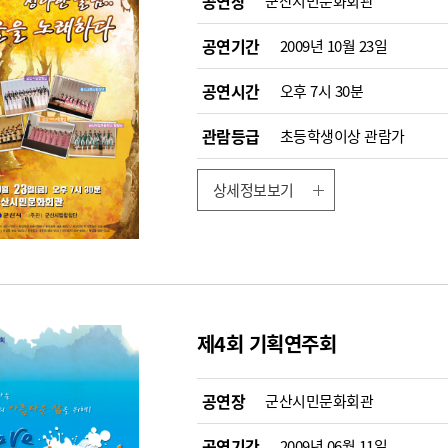
공연장
군산시민문화회관
공연기간
2009년 10월 23일
공연시간
오후 7시 30분
관람등급
초등학생이상 관람가
상세정보보기
제4회 기획연주회
공연장
군산시민문화회관
공연기간
2009년 06월 11일