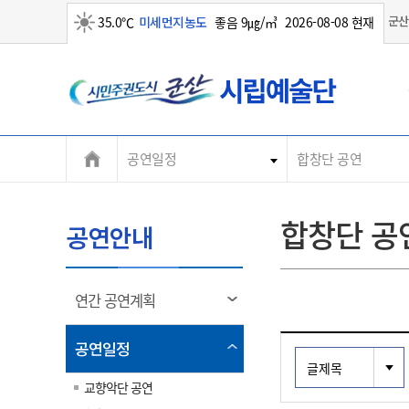
군산
35.0℃
미세먼지농도
좋음 9㎍/㎥
2026-08-08 현재
군
맑음
산
시
공연일정
합창단 공연
합창단 공
공연안내
열
연간 공연계획
림
열
공연일정
림
교향악단 공연