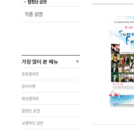
합창단 공연
열
작품 설명
림
가장 많이 본 메뉴
포토갤러리
공지사항
영상갤러리
합창단 공연
교향악단 공연