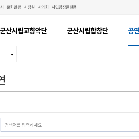
시
문화관광
시장실
시의회
시민광장플랫폼
군산시립교향악단
군산시립합창단
공
연