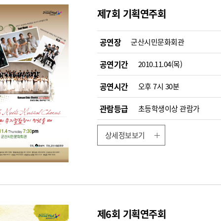
제7회 기획연주회
공연장
군산시민문화회관
공연기간
2010.11.04(목)
공연시간
오후 7시 30분
관람등급
초등학생이상 관람가
상세정보보기
제6회 기획연주회