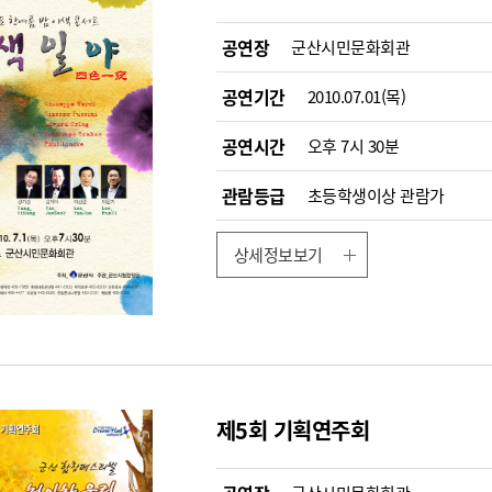
공연장
군산시민문화회관
공연기간
2010.07.01(목)
공연시간
오후 7시 30분
관람등급
초등학생이상 관람가
상세정보보기
제5회 기획연주회