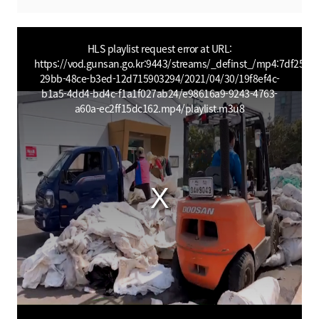
This
is
a
HLS playlist request error at URL:
modal
window.
https://vod.gunsan.go.kr:9443/streams/_definst_/mp4:7df25851
29bb-48ce-b3ed-12d715903294/2021/04/30/19f8ef4c-
b1a5-4dd4-bd4c-f1a1f027ab24/e98616a9-9243-4763-
a60a-ec2ff15dc162.mp4/playlist.m3u8