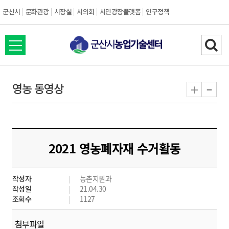
군산시
문화관광
시장실
시의회
시민광장플랫폼
인구정책
전
검
체
색
메
하
-
+
영농 동영상
뉴
기
열
기
2021 영농폐자재 수거활동
작성자
농촌지원과
작성일
21.04.30
조회수
1127
첨부파일