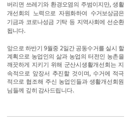
,
버리면 쓰레기와 환경오염의 주범이지만
생활
개선회의 노력으로
자원화
하여 수거보
상금은
기금과 코로나성금 기탁 등 지역사회에
선순환
.
됩니다
9
2
앞으로 하반기
월중
일간 공동수거를 실시 할
계획으로 농업인의 삶과 농업의 터전인 농촌을
깨끗하게 지키기 위해
군산시생활개선회는 지
,
속적으로 앞장서 추진할 것이며
수거에
적극
적으로 협조해 주신 농업인들과 생활개선회원
.
님들께 깊히
감사드립니다