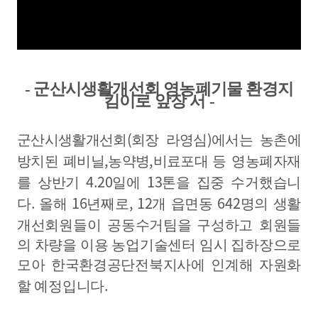
-
군산시생활개선회 영농폐기물 환경지
킴이로 앞장 서
-
(
)
군산시생활개선회
회장 라영심
에서는 농촌에
,
,
방치된 폐비닐
농약병
비료포대
등 영농폐자재
4.20
13
를 상반기
일에
톤을 집중
수거했습니
.
16
, 12
642
다
올해
년째로
개 읍면동
명의 생활
개선회원들이 공동수거팀을
구성하고 회원들
의 차량을 이용 농업기술센터 임시 집하장으로
모아 한국환경공단전북지사에 인계해 자원화
.
할 예정입니다