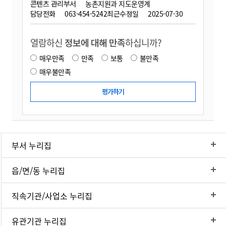
콘텐츠 관리부서
농촌지원과 지도운영계
담당전화
063-454-5242
최근수정일
2025-07-30
열람하신
정보에 대해 만족
하십니까?
매우만족
만족
보통
불만족
매우불만족
부서 누리집
읍/면/동 누리집
직속기관/사업소 누리집
유관기관 누리집