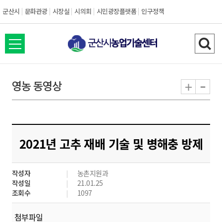
군산시
문화관광
시장실
시의회
시민광장플랫폼
인구정책
전
검
체
색
메
하
-
+
영농 동영상
뉴
기
열
기
2021년 고추 재배 기술 및 병해충 방제
작성자
농촌지원과
작성일
21.01.25
조회수
1097
첨부파일