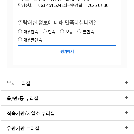
담당전화
063-454-5242
최근수정일
2025-07-30
열람하신
정보에 대해 만족
하십니까?
매우만족
만족
보통
불만족
매우불만족
부서 누리집
읍/면/동 누리집
직속기관/사업소 누리집
유관기관 누리집