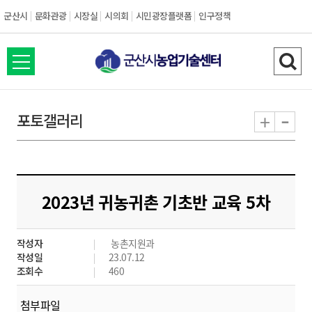
군산시
문화관광
시장실
시의회
시민광장플랫폼
인구정책
전
검
체
색
메
하
-
+
포토갤러리
뉴
기
열
기
2023년 귀농귀촌 기초반 교육 5차
작성자
농촌지원과
작성일
23.07.12
조회수
460
첨부파일