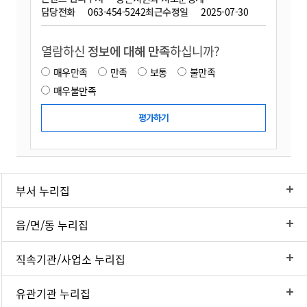
담당전화
063-454-5242
최근수정일
2025-07-30
열람하신
정보에 대해 만족
하십니까?
매우만족
만족
보통
불만족
매우불만족
부서 누리집
읍/면/동 누리집
직속기관/사업소 누리집
유관기관 누리집