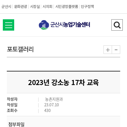
군산시
문화관광
시장실
시의회
시민광장플랫폼
인구정책
전
검
체
색
메
하
-
+
포토갤러리
뉴
기
열
기
2023년 강소농 17차 교육
작성자
농촌지원과
작성일
23.07.10
조회수
430
첨부파일