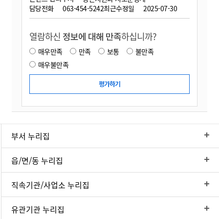
담당전화
063-454-5242
최근수정일
2025-07-30
열람하신
정보에 대해 만족
하십니까?
매우만족
만족
보통
불만족
매우불만족
부서 누리집
읍/면/동 누리집
직속기관/사업소 누리집
유관기관 누리집