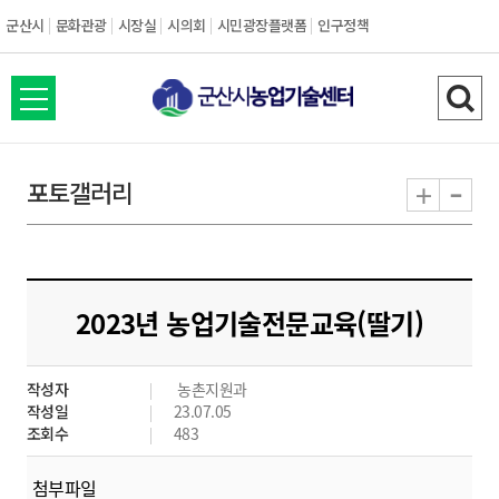
군산시
문화관광
시장실
시의회
시민광장플랫폼
인구정책
전
검
체
색
메
하
-
+
포토갤러리
뉴
기
열
기
2023년 농업기술전문교육(딸기)
작성자
농촌지원과
작성일
23.07.05
조회수
483
첨부파일