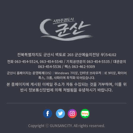
전북특별자치도 군산시 백토로 203 군산예술의전당 우)54102
전화 063-454-5524, 063-454-5540 / 기획공연문의 063-454-5535 / 대관문의
063-454-5536 / 팩스 063-462-9309
군산시 홈페이지는 운영체제(OS)：Windows 7이상, 인터넷 브라우저：IE 9이상, 파이어
폭스, 크롬, 사파리에 최적화 되어있습니다.
본 홈페이지에 게시된 이메일 주소가 자동 수집되는 것을 거부하며, 이를 위
반시 정보통신망법에 의해 처벌됨을 유념하시기 바랍니다.
페
트
인
블
이
위
스
로
스
터
타
그
Copyright ⓒ GUNSANCITY. All rights reserved.
북
공
공
공