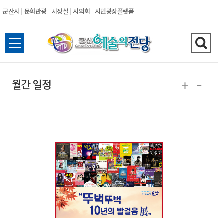
군산시
문화관광
시장실
시의회
시민광장플랫폼
군
전
검
산
체
색
메
하
-
+
월간 일정
시
뉴
기
열
기