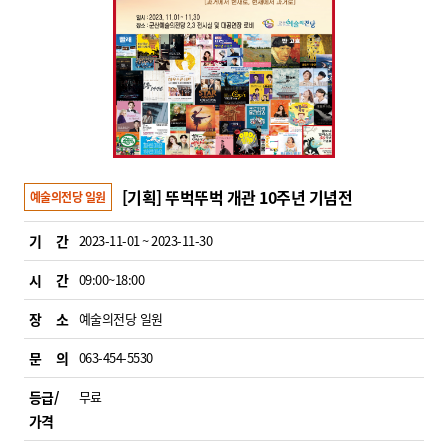
[기획] 뚜벅뚜벅 개관 10주년 기념전
예술의전당 일원
기 간
2023-11-01 ~ 2023-11-30
시 간
09:00~18:00
장 소
예술의전당 일원
문 의
063-454-5530
등급/
무료
가격