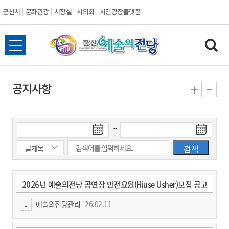
군산시
문화관광
시장실
시의회
시민광장플랫폼
군
전
검
산
체
색
메
하
-
+
공지사항
시
뉴
기
열
기
검
검
~
색
색
시
종
작
료
일
일
2026년 예술의전당 공연장 안전요원(Hiuse Usher)모집 공고
예술의전당관리
26.02.11
과