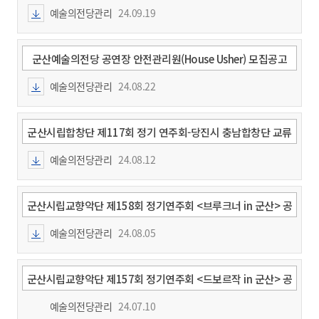
Concert] 안내
예술의전당관리
24.09.19
과
군산예술의전당 공연장 안전관리원(House Usher) 모집공고
예술의전당관리
24.08.22
과
군산시립합창단 제117회 정기 연주회-당진시 충남합창단 교류
연주회
예술의전당관리
24.08.12
과
군산시립교향악단 제158회 정기연주회 <브루크너 in 군산> 공
연안내
예술의전당관리
24.08.05
과
군산시립교향악단 제157회 정기연주회 <드보르작 in 군산> 공
연 안내
예술의전당관리
24.07.10