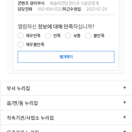
콘텐츠 관리부서
예술의전당관리과 시설운영계
담당전화
063-454-5525
최근수정일
2025-07-29
열람하신
정보에 대해 만족
하십니까?
매우만족
만족
보통
불만족
매우불만족
부서 누리집
읍/면/동 누리집
직속기관/사업소 누리집