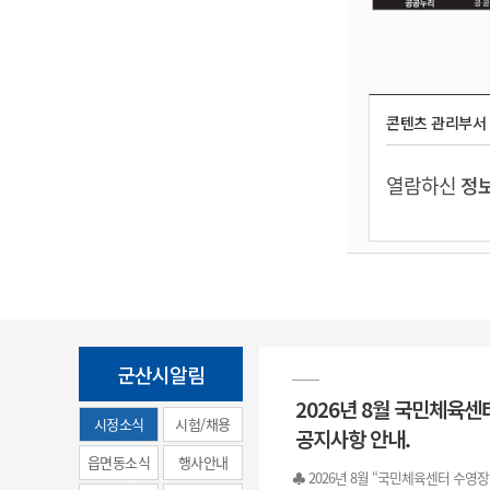
콘텐츠 관리부서
열람하신
정보
군산시알림
2026년 8월 국민체육센
시정소식
시험/채용
공지사항 안내.
(municipal
읍면동소식
행사안내
♣ 2026년 8월 “국민체육센터 수영
news)