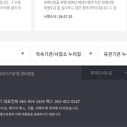
니다. 《 수영
피해지원을 위해‘2026년 베네수엘라 지진 피해지원
가 비용 없이 무
특별모금’을 실시하니, 많은 참여 부탁드립니다. 1. 접
 : 2026. 8.
수 처 : 전북 사회복지공동모금회 2. 모집기간 : 2026.
시정소식 | 26.07.20
6.
직속기관/사업소 누리집
유관기관 누
찾아오시는길
처리기기운영·관리방침
대표전화 063-454-2830 팩스 063-452-8167
9이상, 파이어 폭스, 크롬, 사파리에 최적화 되어있습니다.
보통신망법에 의해 처벌됨을 유념하시기 바랍니다.