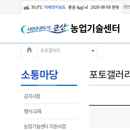
구름많음
군산
30.0℃
미세먼지농도
좋음 6㎍/㎥
2026-08-08 현재
농업기술센터
전
포토갤러리
농업기술정보
농정마당
군산농업
소통마당
기관소개
체
농
곡
월
메
소통마당
포토갤러
농
농
군
뉴
청
수
기
농
농
열
공지사항
주
림
대표전화
대표전화
대표전화
대표전화
대표전화
063-454-2830
063-454-2830
063-454-2830
063-454-2830
063-454-2830
열
행사/교육
림
팩스
팩스
팩스
팩스
팩스
063-452-8167
063-452-8167
063-452-8167
063-452-8167
063-452-8167
열
농업기술센터 지원사업
농