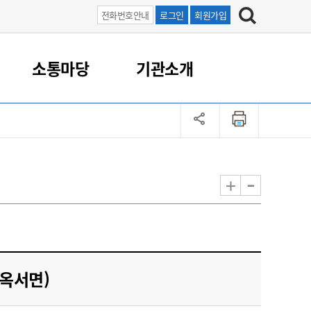
전화번호안내
로그인
회원가입
소통마당
기관소개
업
직원/업무
농촌지원
로컬푸드
보도자료
군산먹거리통합지원센터
농업민원 연락처
포토갤러리
기술보급
귀농귀촌
과학영농종합분석실
농촌관광
농업인단체
-
+
도시농업
국가관리 병해충 방제
농어촌 체험
농촌지도자회
농업인 교육
돌발 병해충 방제
승마 체험
생활개선회
친환경 유용미생물 공급
기타 체험
4-H회
기획생산 지원
품목별농업인연구회
옥서면)
(사)한국후계농업경영인군
산시연합회