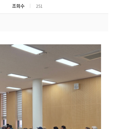
군산시농민회
조회수
251
(사)한국여성농업인군산시
연합회
(사)한국쌀전업농군산시연
합회
군산시친환경농업협회
(사)전국한우협회 군산시지
부
(사)대한한돈협회 군산지부
(사)한국낙농육우협회 군산
지부