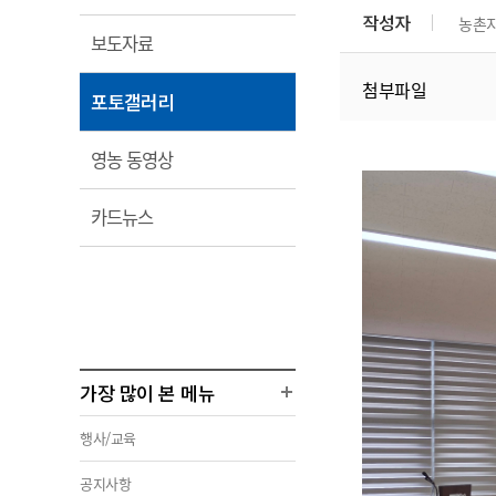
림
부서 및 담당자 연락처
부서 및 담당자 연락처
부서 및 담당자 연락처
부서 및 담당자 연락처
부서 및 담당자 연락처
작성자
농촌
농
열
보도자료
농
찾아오시는길
찾아오시는길
찾아오시는길
찾아오시는길
찾아오시는길
림
첨부파일
농
열
포토갤러리
림
열
영농 동영상
림
열
카드뉴스
림
가장 많이 본 메뉴
행사/교육
공지사항