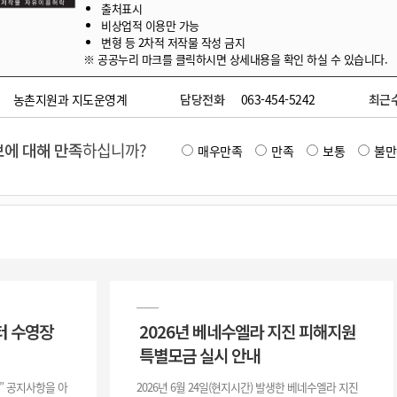
출처표시
비상업적 이용만 가능
변형 등 2차적 저작물 작성 금지
※ 공공누리 마크를 클릭하시면 상세내용을 확인 하실 수 있습니다.
농촌지원과 지도운영계
담당전화
063-454-5242
최근
에 대해 만족
하십니까?
매우만족
만족
보통
불만
터 수영장
2026년 베네수엘라 지진 피해지원
특별모금 실시 안내
장” 공지사항을 아
2026년 6월 24일(현지시간) 발생한 베네수엘라 지진