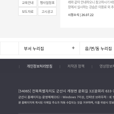
래와 같이 안내하오니 참고하시기 바랍
교육안내
행사일정표
장에서 실시하는 강습은 이용료 외 추
보도자료
고시공고
료로 운영됩니다.》 1. 회원 가입 등록 기간
시정소식 | 26.07.22
3.(월)
부서 누리집
읍/면/동 누리집
개인정보처리방침
저작권 정책
영상정보
[54065] 전북특별자치도 군산시 개정면 운회길 32(운회리 633-7) 
군산시 홈페이지는 운영체제(OS)：Windows 7이상, 인터넷 브라우저：IE 
본 홈페이지에 게시된 이메일 주소가 자동 수집되는 것을 거부하며, 이를 위반시 정