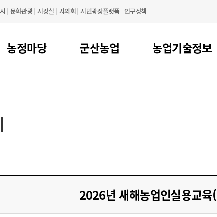
시
문화관광
시장실
시의회
시민광장플랫폼
인구정책
농정마당
군산농업
농업기술정보
대표 농특산물
농업정책
농사정보
공지사항
인사말
먹거리정책
행사/교육
푸드플랜
축산정보
연혁
농업기술센터 지원사
농업관련기관
동물정책
새들군산
조직도
어촌 민박
물류
간농사정보
먹거리정책 지원
축산
축산분야 신고허가제
농업관련 기관
리
영농 동영상
주요시설
농산물가공지원센터
찾아오시는 길
카드뉴스
꽁당보리축제
지전용 절차
산물
산영농사례
공공급식 지원
축산물 위생분야
농업기술정보
년농업인 육성
산물
상정보
로컬푸드 지원
동물등록제
농업교육기관/단체
민소득안정 지원
사정보 농사로
식품산업 지원
가축방역
농업관련 학회
간농사정보
식량산업 지원
농업관련 연구소
친환경농업
2026년 새해농업인실용교육(
농기계임대
귀농/귀촌정보
기계 임대 신청/안내
농업관련 언론사