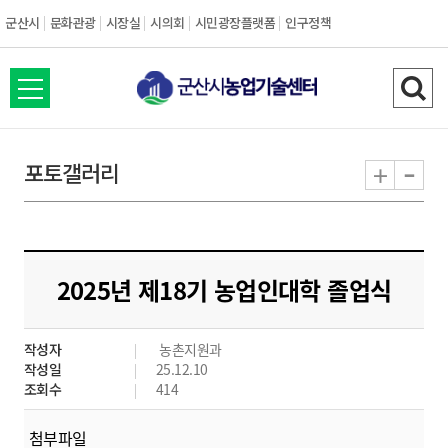
군산시
문화관광
시장실
시의회
시민광장플랫폼
인구정책
전
검
체
색
메
하
-
+
포토갤러리
뉴
기
열
기
2025년 제18기 농업인대학 졸업식
작성자
농촌지원과
작성일
25.12.10
조회수
414
첨부파일