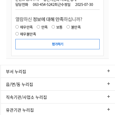
담당전화
063-454-5242
최근수정일
2025-07-30
열람하신
정보에 대해 만족
하십니까?
매우만족
만족
보통
불만족
매우불만족
부서 누리집
읍/면/동 누리집
직속기관/사업소 누리집
유관기관 누리집