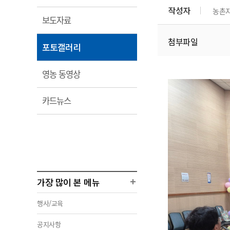
림
부서 및 담당자 연락처
부서 및 담당자 연락처
부서 및 담당자 연락처
부서 및 담당자 연락처
부서 및 담당자 연락처
작성자
농촌
농
열
보도자료
농
찾아오시는길
찾아오시는길
찾아오시는길
찾아오시는길
찾아오시는길
림
첨부파일
농
열
포토갤러리
림
열
영농 동영상
림
열
카드뉴스
림
가장 많이 본 메뉴
행사/교육
공지사항