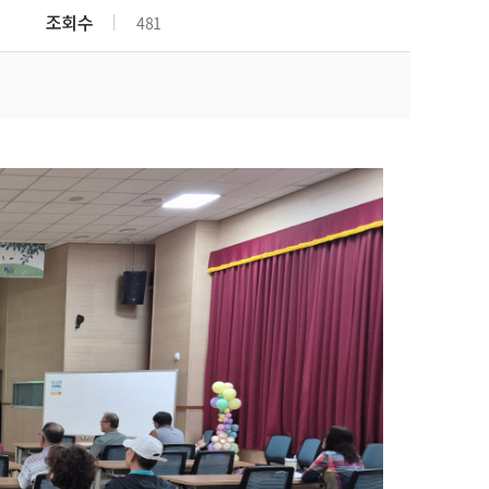
군산시농민회
조회수
481
(사)한국여성농업인군산시
연합회
(사)한국쌀전업농군산시연
합회
군산시친환경농업협회
(사)전국한우협회 군산시지
부
(사)대한한돈협회 군산지부
(사)한국낙농육우협회 군산
지부