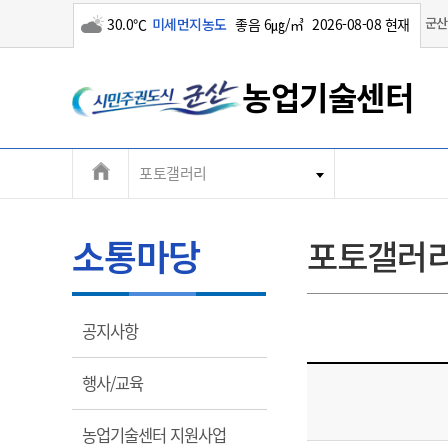
구름많음
군산
30.0℃
미세먼지농도
좋음 6㎍/㎥
2026-08-08 현재
농업기술센터
전
포토갤러리
농업기술정보
농정마당
군산농업
소통마당
기관소개
체
농
곡
월
메
소통마당
포토갤러
농
농
군
뉴
청
수
기
농
농
열
공지사항
주
림
대표전화
대표전화
대표전화
대표전화
대표전화
063-454-2830
063-454-2830
063-454-2830
063-454-2830
063-454-2830
열
행사/교육
림
팩스
팩스
팩스
팩스
팩스
063-452-8167
063-452-8167
063-452-8167
063-452-8167
063-452-8167
열
농업기술센터 지원사업
농