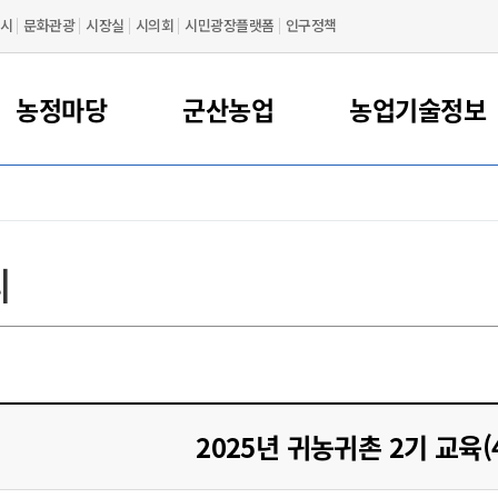
시
문화관광
시장실
시의회
시민광장플랫폼
인구정책
농정마당
군산농업
농업기술정보
대표 농특산물
농업정책
농사정보
공지사항
인사말
먹거리정책
행사/교육
푸드플랜
축산정보
연혁
농업기술센터 지원사
농업관련기관
동물정책
새들군산
조직도
어촌 민박
물류
간농사정보
먹거리정책 지원
축산
축산분야 신고허가제
농업관련 기관
리
영농 동영상
주요시설
농산물가공지원센터
찾아오시는 길
카드뉴스
꽁당보리축제
지전용 절차
산물
산영농사례
공공급식 지원
축산물 위생분야
농업기술정보
년농업인 육성
산물
상정보
로컬푸드 지원
동물등록제
농업교육기관/단체
민소득안정 지원
사정보 농사로
식품산업 지원
가축방역
농업관련 학회
간농사정보
식량산업 지원
농업관련 연구소
친환경농업
2025년 귀농귀촌 2기 교육(
농기계임대
귀농/귀촌정보
기계 임대 신청/안내
농업관련 언론사