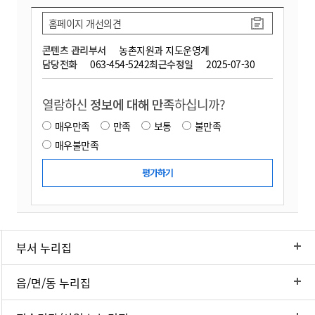
홈페이지 개선의견
콘텐츠 관리부서
농촌지원과 지도운영계
담당전화
063-454-5242
최근수정일
2025-07-30
열람하신
정보에 대해 만족
하십니까?
매우만족
만족
보통
불만족
매우불만족
부서 누리집
읍/면/동 누리집