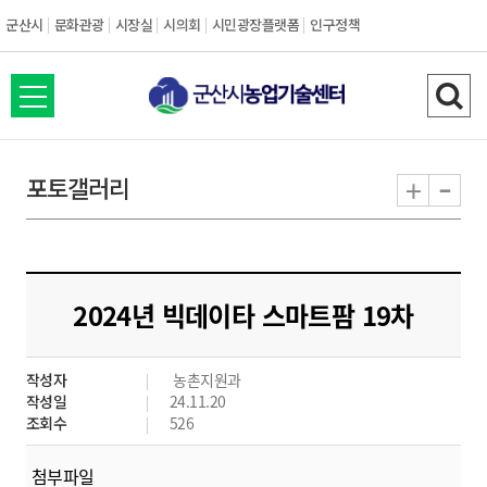
군산시
문화관광
시장실
시의회
시민광장플랫폼
인구정책
전
검
체
색
메
하
-
+
포토갤러리
뉴
기
열
기
2024년 빅데이타 스마트팜 19차
작성자
농촌지원과
작성일
24.11.20
조회수
526
첨부파일