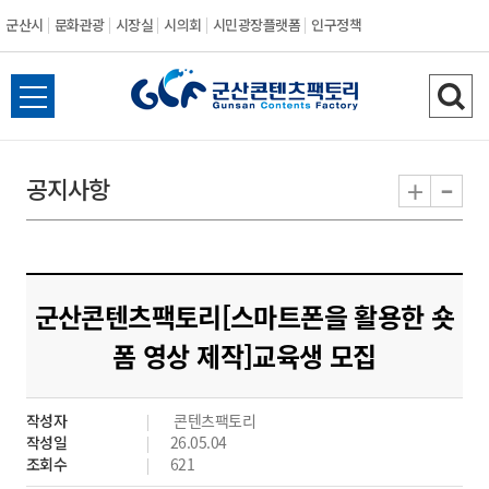
군산시
문화관광
시장실
시의회
시민광장플랫폼
인구정책
전
검
체
색
메
하
-
+
공지사항
뉴
기
열
기
군산콘텐츠팩토리[스마트폰을 활용한 숏
폼 영상 제작]교육생 모집
작성자
콘텐츠팩토리
작성일
26.05.04
조회수
621