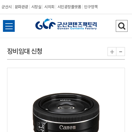
군산시
문화관광
시장실
시의회
시민광장플랫폼
인구정책
전
검
체
색
메
하
-
+
장비임대 신청
뉴
기
열
기