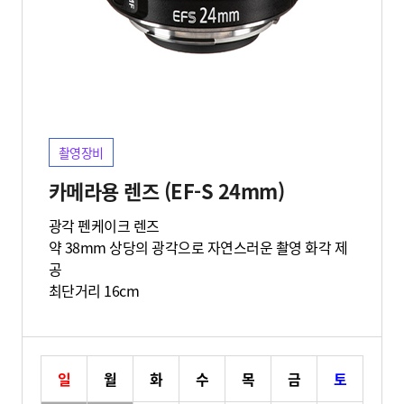
촬영장비
카메라용 렌즈 (EF-S 24mm)
광각 펜케이크 렌즈
약 38mm 상당의 광각으로 자연스러운 촬영 화각 제
공
최단거리 16cm
일
월
화
수
목
금
토