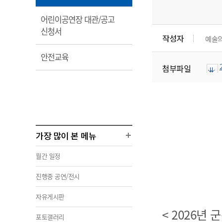
림
어린이공연장 대관/공고
열
신청서
작성자
예술
림
열
안전교육
림
첨부파일
가장 많이 본 메뉴
월간 일정
진행중 공연/전시
자유게시판
< 2026년
포토갤러리