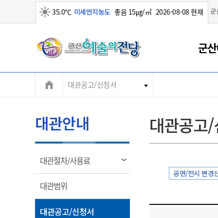
군
35.0℃
미세먼지농도
좋음 15㎍/㎥
2026-08-08 현재
맑음
군
군산
산
대관공고/신청서
시
대관안내
대관공고/
열
대관절차/사용료
림
공연/전시 변경
열
대관범위
림
열
대관공고/신청서