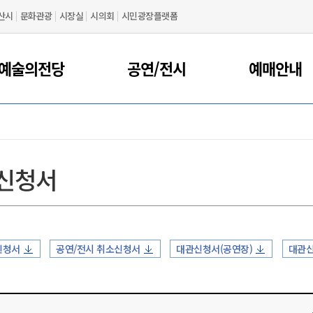
산시
문화관광
시장실
시의회
시민광장플랫폼
예술의전당
공연/전시
예매안내
신청서
신청서
공연/전시 취소신청서
대관신청서(공연장)
대관신