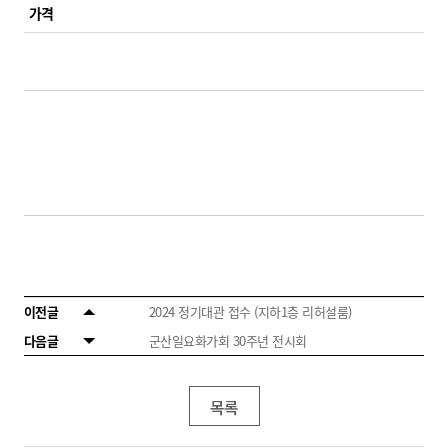
가격
이전글
2024 정기대관 접수 (지하1층 리허설룸)
다음글
군산일요화가회 30주년 전시회
목록