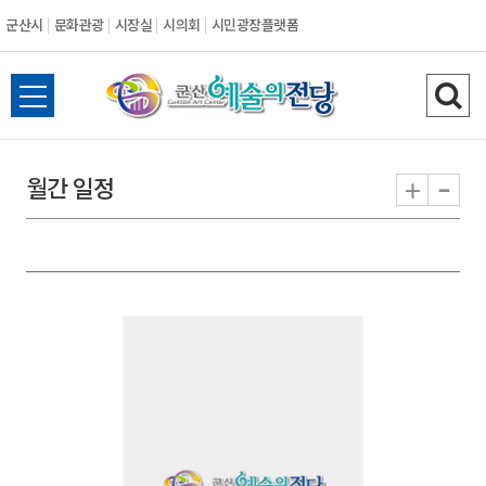
군산시
문화관광
시장실
시의회
시민광장플랫폼
군
전
검
산
체
색
메
하
-
+
월간 일정
시
뉴
기
열
기