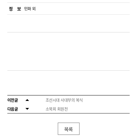
정 보
민화 외
이전글
조선시대 사대부의 복식
다음글
소묵회 회원전
목록