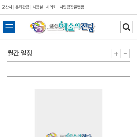
군산시
문화관광
시장실
시의회
시민광장플랫폼
군
전
검
산
체
색
메
하
-
+
월간 일정
시
뉴
기
열
기