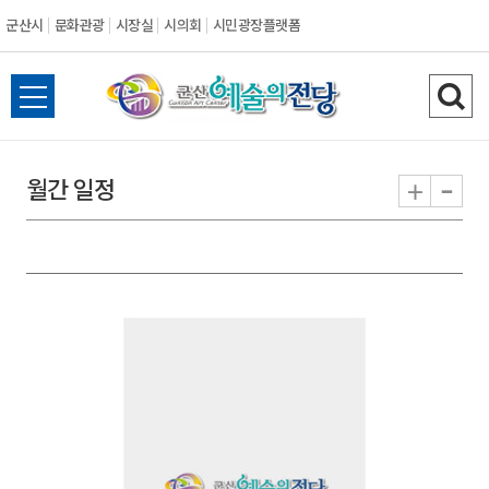
군산시
문화관광
시장실
시의회
시민광장플랫폼
군
전
검
산
체
색
메
하
-
+
월간 일정
시
뉴
기
열
기