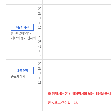
10
20
23
-1
1-
제1전시실
10
~
(사)환경미술협회
20
제17회 정기 전시회
23
-1
1-
14
20
23
대공연장
-1
종묘제례악
1-
11
※ 예매자는 본 안내페이지의 모든 내용을 숙지
한 것으로 간주합니다
.