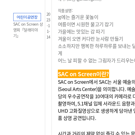
작품설명:
20
에는 즐거운 꽃놀이
어린이공연장
봄
23
여름이면 시원한 물고기 잡기
SAC on Screen 상
-1
영회「달래이야
가을에는 맛있는 감 따기
1-
기」
14
겨울이 오면 커다란 눈사람 만들기
소소하지만 행복한 하루하루를 보내는 
게
어느 날 피할 수 없는 그림자가 드리우는데
SAC on Screen이란?
SAC on Screen에서 SAC는 서울 예
(Seoul Arts Center)을 의미합니다. 
당의 우수공연작을 10여대의 카메라로 
촬영하여, 5.1채널 입체 서라운드 음향과
UHD 고화질영상으로 생생하게 담아낸 
품 상영 공연입니다.
시간과 거리의 제약 없이 즐길 수 있는 문