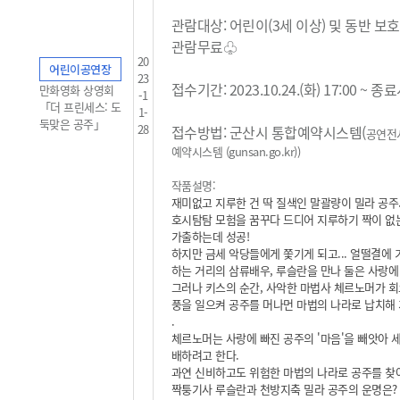
관람대상: 어린이(3세 이상) 및 동반 보
관람무료
♧
20
어린이공연장
23
접수기간: 2023.10.24.(화) 17:00 ~ 
만화영화 상영회
-1
「더 프린세스: 도
1-
둑맞은 공주」
28
접수방법: 군산시 통합예약시스템(
공연전
예약시스템 (gunsan.go.kr)
)
작품설명:
재미없고 지루한 건 딱 질색인 말괄량이 밀라 공주
호시탐탐 모험을 꿈꾸다 드디어 지루하기 짝이 없
가출하는데 성공!
하지만 금세 악당들에게 쫓기게 되고... 얼떨결에 
하는 거리의 삼류배우, 루슬란을 만나 둘은 사랑에
그러나 키스의 순간, 사악한 마법사 체르노머가 회
풍을 일으켜 공주를 머나먼 마법의 나라로 납치해 가
.
체르노머는 사랑에 빠진 공주의 '마음'을 빼앗아 
배하려고 한다.
과연 신비하고도 위험한 마법의 나라로 공주를 찾
짝퉁기사 루슬란과 천방지축 밀라 공주의 운명은?