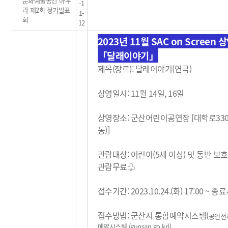
문화예술공간 아우
-1
라 제2회 정기발표
1-
회
12
2023년 11월 SAC on Screen 
「달래이야기」
제목(장르): 달래이야기(연극)
상영일시: 11월 14일, 16일
상영장소: 군산어린이공연장 [대학로33
동)]
관람대상: 어린이(5세 이상) 및 동반 보
관람무료
♧
접수기간: 2023.10.24.(화) 17:00 ~ 
접수방법: 군산시 통합예약시스템(
공연전
예약시스템 (gunsan.go.kr)
)