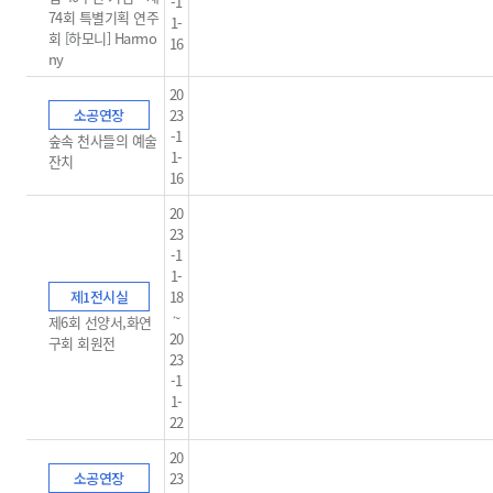
-1
74회 특별기획 연주
1-
회 [하모니] Harmo
16
ny
20
소공연장
23
-1
숲속 천사들의 예술
1-
잔치
16
20
23
-1
1-
제1전시실
18
~
제6회 선양서,화연
20
구회 회원전
23
-1
1-
22
20
소공연장
23