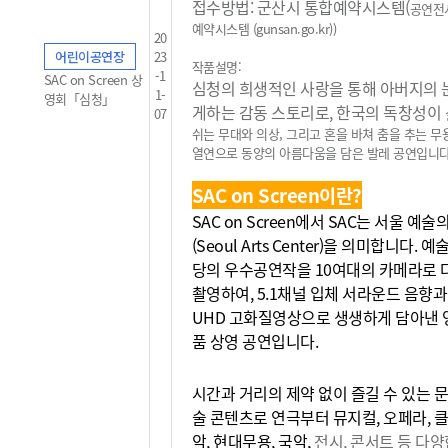
접수방법: 군산시 통합예약시스템(
공연전
예약시스템 (gunsan.go.kr)
)
20
어린이공연장
23
작품설명:
-1
SAC on Screen 상
심청의 희생적인 사랑을 통해 아버지의 
1-
영회「심청」
게하는 감동 스토리로, 한국의 독창성이
07
쉬는 무대와 의상, 그리고 혼을 바쳐 춤을 추는 
열연으로 동양의
아름다움을 담은 발레 공연입니다
SAC on Screen이란?
SAC on Screen에서 SAC는 서울 예
(Seoul Arts Center)을 의미합니다. 
당의 우수공연작을 10여대의 카메라로 
촬영하여, 5.1채널 입체 서라운드 음향과
UHD 고화질영상으로 생생하게 담아낸 
품 상영 공연입니다.
시간과 거리의 제약 없이 즐길 수 있는 문
술 콘텐츠로 연극부터 뮤지컬, 오페라, 
악, 현대무용, 국악,
전시, 콘서트 등 다양