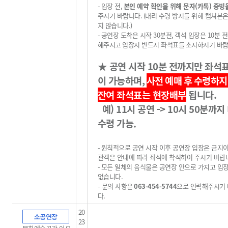
-
입장 전
,
본인 예약 확인을 위해 문자(카톡) 증빙
주시기 바랍니다
.
(
대리 수령 방지를 위해 캡쳐본
지 않습니다
.)
-
공연장 도착은 시작
30
분전
,
객석 입장은
10
분 
해주시고
입장시 반드시 좌석표를
소지하시기 바
★
공연 시작
10
분 전까지만 좌석
이 가능하며
,
사전 예매 후
수령하지
잔여 좌석표는 현장배부
됩니다
.
예) 11시 공연 -> 10시 50분까지
수령 가능.
-
원칙적으로 공연 시작 이후 공연장 입장은 금지
관객은 안내에 따라 좌석에 착석하여 주시기 바랍
-
모든 일체의 음식물은 공연장 안으로 가지고 입
없습니다
.
-
문의 사항은
063-454-5744
으로 연락해주시기
다
.
20
소공연장
23