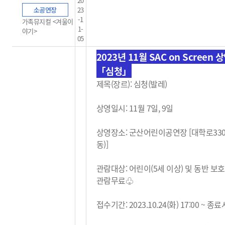
20
소공연장
23
-1
가족뮤지컬 <겨울이
1-
야기>
05
2023년 11월 SAC on Screen 
「심청」
제목(장르): 심청(발레)
상영일시: 11월 7일, 9일
상영장소: 군산어린이공연장 [대학로33
동)]
관람대상: 어린이(5세 이상) 및 동반 보
관람무료
♧
접수기간: 2023.10.24(화) 17:00 ~ 