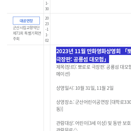
1-
30
20
대공연장
23
군산시립교향악단
-1
제71회 특별기획연
1-
주회
02
2023년 11월 만화영화상영회
「
극장판: 공룡섬 대모험」
제목(장르):
뽀로로 극장판: 공룡섬 대모험
메이션)
상영일시: 10월 31일, 11월 2일
상영장소: 군산어린이공연장 [대학로33
동)]
관람대상: 어린이(3세 이상) 및 동반 보
관람무료
♧