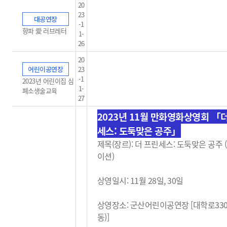
20
23
대공연장
-1
향파 愛 러브레터
1-
26
20
어린이공연장
23
-1
2023년 어린이집 심
1-
폐소생술교육
27
2023년 11월 만화영화상영회 「
세스: 도둑맞은 공주」
제목(장르): 더 프린세스: 도둑맞은 공주
이션)
상영일시: 11월 28일, 30일
상영장소: 군산어린이공연장 [대학로33
동)]