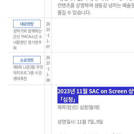
컨텐츠를 상영하여 생동감
넘치는 예술
즐길 수 있습니다.
대공연장
20
23
성악가와 함께하는
-1
군산 YMCA소년 소
1-
녀합창단 정기연주
07
회
20
소공연장
23
제6회 나운2동 주민
-1
자치프로그램 수강
1-
생대축전
08
2023년 11월 SAC on Screen 
「심청」
제목(장르): 심청(발레)
상영일시: 11월 7일, 9일