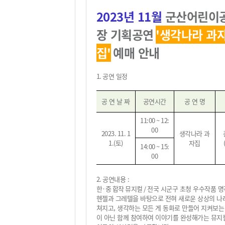
2023
년 11
월
군산어린이
장 기획공연
'
생각나라 과
집
'
예매 안내
1.
공연 일정
공 연 날 짜
공연시간
공 연 명
11:00 ~ 12:
00
2023. 11. 1
생각나라 과
1.(
토
)
자집
14:00 ~ 15:
00
2.
공연내용
:
한·중 합작 뮤지컬 /
전국 시군구 초청 우수작품 
헨젤과 그레텔을 바탕으로 전혀 새로운 상상의 나
쳐지고, 생각하는 모든 게 동화로 만들어 지켜보는
이 아닌 함께 참여하여 이야기를 완성해가는 뮤지