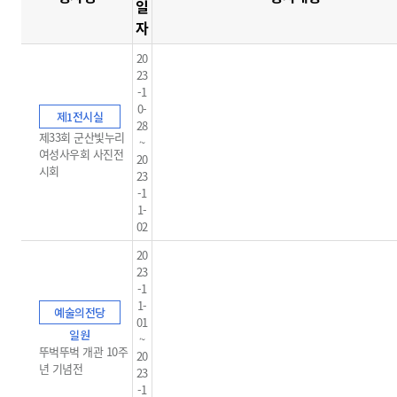
일
자
20
23
-1
0-
제1전시실
28
제33회 군산빛누리
~
여성사우회 사진전
20
시회
23
-1
1-
02
20
23
-1
1-
예술의전당
01
일원
~
뚜벅뚜벅 개관 10주
20
년 기념전
23
-1