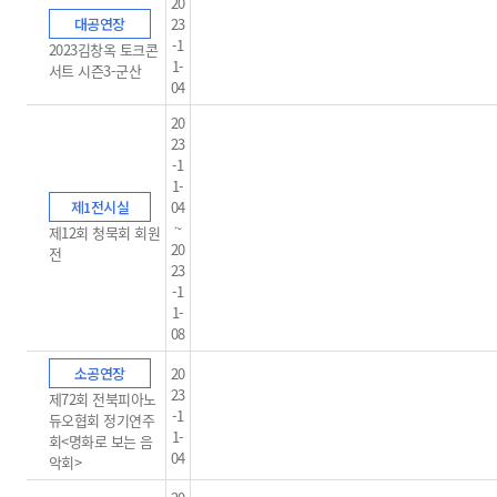
20
대공연장
23
-1
2023김창옥 토크콘
1-
서트 시즌3-군산
04
20
23
-1
1-
제1전시실
04
~
제12회 청묵회 회원
20
전
23
-1
1-
08
소공연장
20
23
제72회 전북피아노
-1
듀오협회 정기연주
1-
회<명화로 보는 음
04
악회>