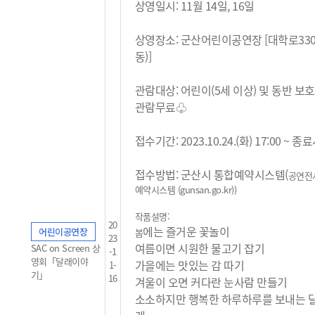
상영일시: 11월 14일, 16일
상영장소: 군산어린이공연장 [대학로33
동)]
관람대상: 어린이(5세 이상) 및 동반 보
관람무료
♧
접수기간: 2023.10.24.(화) 17:00 ~ 
접수방법: 군산시 통합예약시스템(
공연전
예약시스템 (gunsan.go.kr)
)
작품설명:
20
에는 즐거운 꽃놀이
어린이공연장
봄
23
여름이면 시원한 물고기 잡기
SAC on Screen 상
-1
영회「달래이야
가을에는 맛있는 감 따기
1-
기」
16
겨울이 오면 커다란 눈사람 만들기
소소하지만 행복한 하루하루를 보내는 