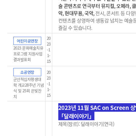
술 콘텐츠로 연극부터 뮤지컬, 오페라, 
악, 현대무용, 국악,
전시, 콘서트 등 다양
컨텐츠를 상영하여 생동감
넘치는 예술
즐길 수 있습니다.
20
어린이공연장
23
2023 문화예술치유
-1
프로그램 지원사업
1-
결과발표회
15
소공연장
20
23
군산적십자평생대
-1
학 개교28주년 기념
1-
식 및 25회 은빛잔
15
치
2023년 11월 SAC on Screen 
「달래이야기」
제목(장르): 달래이야기(연극)