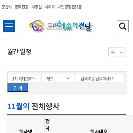
군산시
문화관광
시장실
시의회
시민광장플랫폼
군
전
검
산
체
색
메
하
-
+
월간 일정
시
뉴
기
열
기
11월의
전체행사
행
사
행사명
행사내용