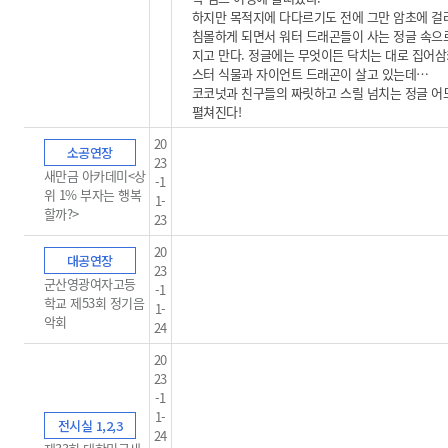
하지만 목적지에 다다르기도 전에 그만 암초에 걸
침몰하게 되면서 워터 드래곤들이 사는 정글 속으
지고 만다. 정글에는 무엇이든 닥치는 대로 집어삼
스터 식물과 자이언트 드래곤이 살고 있는데…
코코넛과 친구들의 짜릿하고 스릴 넘치는 정글 
펼쳐진다!
20
소공연장
23
새만금 아카데미<상
-1
위 1% 부자는 행복
1-
할까?>
23
20
대공연장
23
군산영광여자고등
-1
학교 제53회 정기음
1-
악회
24
20
23
-1
1-
전시실 1,2,3
24