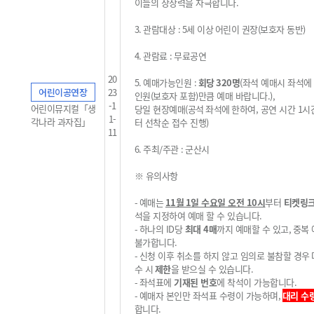
이들의 상상력을 자극합니다.
3.
관람대상
: 5
세 이상
어린이 권장
(
보호자 동반
)
4.
관람료
:
무료공연
20
5.
예매가능인원
:
회당
320
명
(
좌석 예매시 좌석에
어린이공연장
23
인원
(
보호자 포함
)
만큼 예매 바랍니다
.
),
-1
어린이뮤지컬「생
당일 현장예매
(
공석
좌석에
한하여, 공연 시간 1시
1-
각나라 과자집」
터 선착순 접수 진행
)
11
6.
주최
/
주관
:
군산시
※
유의사항
-
예매는
11
월 1
일 수요일 오전
10
시
부터
티켓링
석을 지정하여 예매 할 수 있습니다
.
-
하나의
ID
당
최대 4
매
까지 예매할 수 있고
,
중복
불가
합니다
.
-
신청 이후 취소를 하지 않고 임의로 불참할 경우
수 시
제한
을 받으실 수 있습니다
.
-
좌석표에
기재된 번호
에 착석이 가능합니다
.
-
예매자 본인만 좌석표 수령이 가능하며,
대리 수
합니다
.