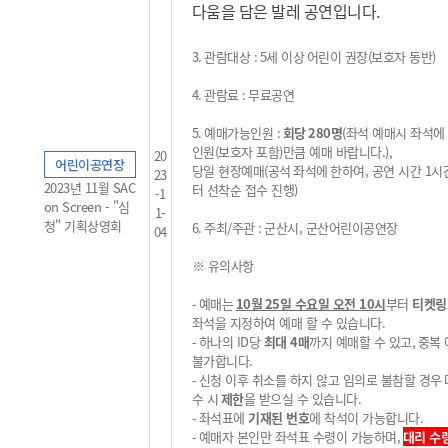
다움을 담은 발레 공연입니다.
3.
관람대상
: 5
세 이상
어린이 권장
(
보호자 동반
)
4.
관람료
:
무료공연
5.
예매가능인원
:
회당
28
0
명
(
좌석 예매시 좌석에
인원
(
보호자 포함
)
만큼 예매 바랍니다
.
),
20
어린이공연장
당일 현장예매
(
공석
좌석에
한하여, 공연 시간 1시
23
2023년 11월 SAC
터 선착순 접수 진행
)
-1
on Screen - "심
1-
청" 기획상영회
6.
주최
/
주관
:
군산시, 군산어린이공연장
04
※
유의사항
-
예매는
10
월 25
일 수요일 오전
10
시
부터
티켓링
좌석을 지정하여 예매 할 수 있습니다
.
-
하나의
ID
당
최대 4
매
까지 예매할 수 있고
,
중복
불가
합니다
.
-
신청 이후 취소를 하지 않고 임의로 불참할 경우
수 시
제한
을 받으실 수 있습니다
.
-
좌석표에
기재된 번호
에 착석이 가능합니다
.
-
예매자 본인만 좌석표 수령이 가능하며,
대리 수