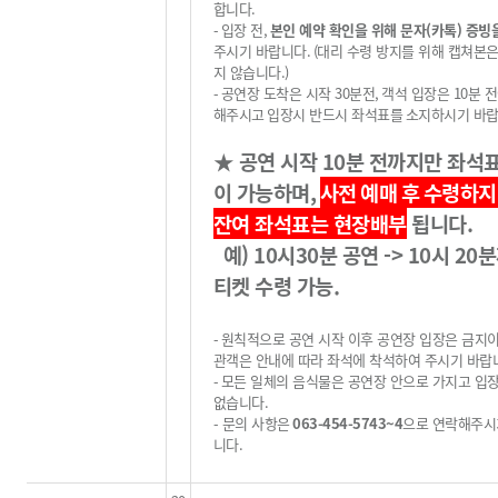
합니다
.
-
입장 전
,
본인 예약 확인을 위해 문자(카톡) 증빙
주시기 바랍니다
.
(
대리 수령 방지를 위해 캡쳐본
지 않습니다
.)
-
공연장 도착은 시작
30
분전
,
객석 입장은
10
분 
해주시고
입장시 반드시 좌석표를
소지하시기 바
★
공연 시작
10
분 전까지만 좌석
이 가능하며
,
사전 예매 후
수령하지
잔여 좌석표는 현장배부
됩니다
.
예) 10시30분 공연 -> 10시 20
티켓 수령 가능.
-
원칙적으로 공연 시작 이후 공연장 입장은 금지
관객은 안내에 따라 좌석에 착석하여 주시기 바랍
-
모든 일체의 음식물은 공연장 안으로 가지고 입
없습니다
.
-
문의 사항은
063-454-5743~4
으로 연락해주시
니다
.