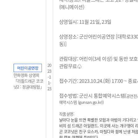
(애니메이션)
상영일시: 11월 21일, 23일
상영장소: 군산어린이공연장 [대학로33
동)]
관람대상: 어린이(3세 이상) 및 동반 보
20
관람무료
♧
어린이공연장
23
만화영화 상영회
-1
접수기간: 2023.10.24.(화) 17:00 ~ 
「리틀드래곤 코코
1-
넛2 : 정글대탐험」
23
접수방법: 군산시 통합예약시스템(
공연전
예약시스템 (gunsan.go.kr)
)
작품설명:
날마다 눈을 뜨면 특별한 모험과 마법이 기다리고 
비의 섬 드래곤 아일랜드. 이곳에 사는 개구쟁이 
곤 코코넛은 친구 오스카, 마틸다와 함께 난생 처음
학 캠프 여행에 들떠있다.