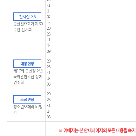
-1
1-
전시실 2,3
02
~
군산일요화가회 30
20
주년 전시회
23
-1
1-
09
20
대공연장
23
제17회 군산청소년
-1
국악관현악단 정기
1-
연주회
03
20
소공연장
23
-1
청소년오페라 비행
1-
가
03
※ 예매자는 본 안내페이지의 모든 내용을 숙지