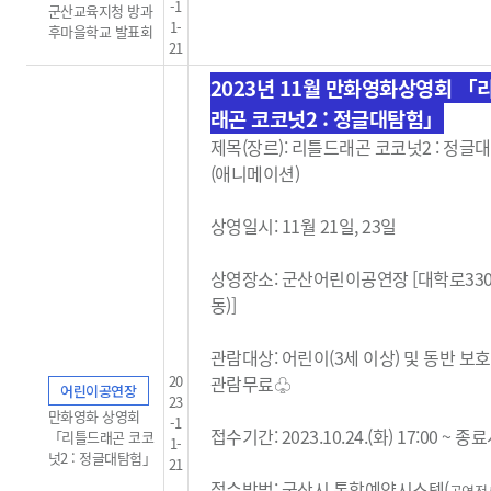
-1
군산교육지청 방과
1-
후마을학교 발표회
21
2023년 11월 만화영화상영회 「
래곤 코코넛2 : 정글대탐험」
제목(장르): 리틀드래곤 코코넛2 : 정글
(애니메이션)
상영일시: 11월 21일, 23일
상영장소: 군산어린이공연장 [대학로33
동)]
관람대상: 어린이(3세 이상) 및 동반 보
20
관람무료
♧
어린이공연장
23
만화영화 상영회
-1
접수기간: 2023.10.24.(화) 17:00 ~ 
「리틀드래곤 코코
1-
넛2 : 정글대탐험」
21
접수방법: 군산시 통합예약시스템(
공연전