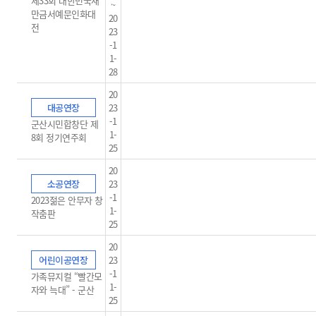
제33회 대한민국새
~
만금서예문인화대
20
전
23
-1
1-
28
20
대공연장
23
-1
군산시민합창단 제
1-
8회 정기연주회
25
20
소공연장
23
-1
2023젊은 안무자 창
1-
작춤판
25
20
어린이공연장
23
-1
가족뮤지컬 “빨간모
1-
자와 늑대” - 군산
25