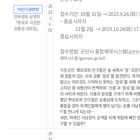
20
어린이공연장
23
접수기간: 10월 31일 → 2023.9.26.(화) 1
만화영화 상영회
-1
~ 종료시까지
「뽀로로 극장판:
1-
11월 2일
→ 2023.10.24(화) 17:
공룡섬 대모험」
02
종료시까지
접수방법: 군산시 통합예약시스템(
공연전
예약시스템 (gunsan.go.kr)
)
작품설명:
뽀로로와 친구들은 숲 속에서 ‘알’ 모양
에 잠들어 있는 꼬마 공룡 ‘알로’를 발견한다. 하
말고는 아무것도 기억하지 못하는 ‘알로’를 위해 
고치던 중 비행선이 번쩍하며 ‘크롱’과 ‘알로’를 
리 사라져 버린다. 크롱과 알로를 구하기 위해 비
쫓던 뽀로로와 친구들은 공룡섬에 도착하고, 그곳
룡들을 잡아 외계인들에게 팔아 넘기는 공룡 사냥꾼 
Y’를 만나게 되는데…
과연, 외계인 사냥꾼의 공격을 피해 위험에 빠진 
구할 수 있을까?
20
23