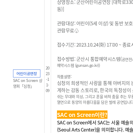
상영장소: 군산어린이공연장 [대학로33
동)]
관람대상: 어린이(5세 이상) 및 동반 보
관람무료
♧
접수기간: 2023.10.24(화) 17:00 ~ 
접수방법: 군산시 통합예약시스템(
공연전
예약시스템 (gunsan.go.kr)
)
20
어린이공연장
23
작품설명:
-1
SAC on Screen 상
심청의 희생적인 사랑을 통해 아버지의 
1-
영회「심청」
게하는 감동 스토리로, 한국의 독창성이
09
쉬는 무대와 의상, 그리고 혼을 바쳐 춤을 추는 
열연으로 동양의
아름다움을 담은 발레 공연입니다
SAC on Screen이란?
SAC on Screen에서 SAC는 서울 예
(Seoul Arts Center)을 의미합니다. 