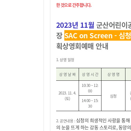
한 것으로 간주합니다
.
2023
년 11
월
군산어린이
장
SAC on Screen - 심
획상영회
예매 안내
1. 상영
일정
상 영 날 짜
상 영 시 간
상 영 명
10:30 ~ 12:
00
2023. 11. 4.
심청
(
토
)
14:00 ~ 15:
30
심청의 희생적인 사랑을 통해
2.
공연내용
:
의 눈을 뜨게 하는 감동 스토리로, 동양의