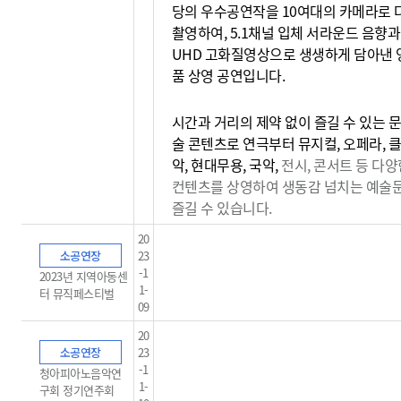
당의 우수공연작을 10여대의 카메라로 
촬영하여, 5.1채널 입체 서라운드 음향과
UHD 고화질영상으로 생생하게 담아낸 
품 상영 공연입니다.
시간과 거리의 제약 없이 즐길 수 있는 문
술 콘텐츠로 연극부터 뮤지컬, 오페라, 
악, 현대무용, 국악,
전시, 콘서트 등 다양
컨텐츠를 상영하여 생동감
넘치는 예술
즐길 수 있습니다.
20
소공연장
23
-1
2023년 지역아동센
1-
터 뮤직페스티벌
09
20
소공연장
23
-1
청아피아노음악연
1-
구회 정기연주회