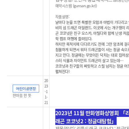
예약시스템 (gunsan.go.kr)
)
작품설명:
날마다 눈을 뜨면 특별한 모험과 마법이 기다리고 
비의 섬 드래곤 아일랜드. 이곳에 사는 개구쟁이 
곤 코코넛은 친구 오스카, 마틸다와 함께 난생 처음
학 캠프 여행에 들떠있다.
하지만 목적지에 다다르기도 전에 그만 암초에 걸
침몰하게 되면서 워터 드래곤들이 사는 정글 속으
지고 만다. 정글에는 무엇이든 닥치는 대로 집어삼
스터 식물과 자이언트 드래곤이 살고 있는데…
코코넛과 친구들의 짜릿하고 스릴 넘치는 정글 
펼쳐진다!
20
23
어린이공연장
-1
한마음 한 뜻
1-
21
2023년 11월 만화영화상영회 「
래곤 코코넛2 : 정글대탐험」
제목(장르): 리틀드래곤 코코넛2 : 정글