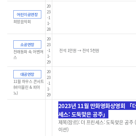
20
23
어린이공연장
-1
희망음악회
1-
28
20
소공연장
23
-1
전석 1만원 → 전석 5천원
전래동화 속 어벤져
1-
스
29
20
대공연장
23
11월 하우스 콘서트
-1
(바이올린 & 피아
1-
노)
29
2023년 11월 만화영화상영회 「
세스: 도둑맞은 공주」
제목(장르): 더 프린세스: 도둑맞은 공주
이션)