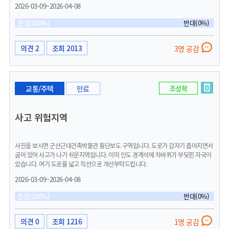
하는 정책도 있고 익산 같은 경우는 근로청년수당이라고 30만원씩 3년 지급하는 정
2026-03-09~2026-04-08
책도 있습니다 이렇게 보면 군산 자체에서 청년들에게 수당을 지급하는 정책이 미흡
하다고 보여집니다 그리고 신혼부부 정책의 경우 김제 같은 경우는 결혼축하금을 총
찬성(100%)
반대(0%)
1000만원까지 지급하며 진안군은 결혼장려금으로 총 500만원까지 지급하는 정책이
있습니다 이런 정책들이 청년들에게, 그리고 결혼을 준비하고 있는 신혼부부들에게
정말 힘이 되고 도움이 많이 될 것으로 예상 됩니다 청년들이 군산으로 오고 싶은 정책
의견 2
조회 2013
3명 공감
을 많이 시행해주신다면 앞으로 군산을 떠나는 청년도 적을뿐더러 유입되는 청년들도
많이 있을거라고 예상합니다 한번 심사숙고 해주셔서 검토 해주시길 간곡히 부탁드립
니다
교통/주택
만료
조성학
사고 위험지역
사진을 보시면 군산근대건축박물관 횡단보도 구역입니다. 도로가 갑자기 좁아지면서
굽어 있어 사고가 나기 쉬운지역입니다. 이미 인도 경계석에 차바퀴가 부딪힌 자국이
있습니다. 여기 도로를 넓고 직선으로 개선부탁드립니다.
2026-03-09~2026-04-08
찬성(100%)
반대(0%)
의견 0
조회 1216
1명 공감