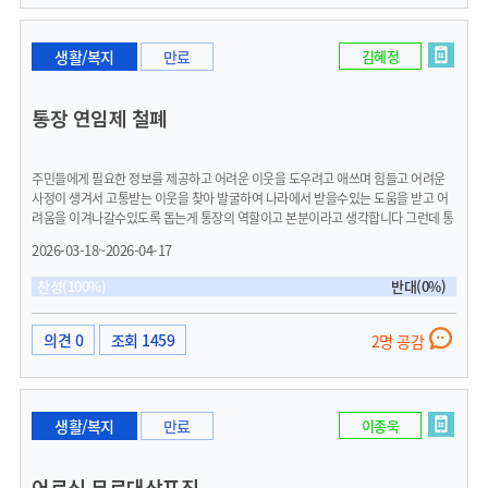
로 인한 경제적·신체적 부담출산율 저하 속 양육 지원 정책 다양화 필요 제안 내용:일
근로자들이 건강하게 살기 좋은 도시라고 느끼며 떠나지 않고 터를 잡고 살 수 있도록
정 요건 충족 시 조부모에게 월 일정 금액(예: 20~30만원) 돌봄수당 지급대상: 군산시
수영,헬스 체육시설의 운영시간 연장을 적극적으로 시행해 주신다면 많은 시민들이
거주 가정 중 만 0~5세 아동을 일정 시간 이상 돌보는 조부모조건: 간단한 아동 안전
건강하고 행복한 삶을 영위 할 수 있는 밑거름이 될 것입니다.일시적인 연장 운영은 운
생활/복지
만료
김혜정
교육 이수 및 돌봄시간 확인 절차 마련시범사업 형태로 1년간 운영 후 효과 분석 기대
동 시간대를 지속적으로 바꾸기 어려운 상황에서 실효성이 없으니 장기적인 정책으로
효과:1. 맞벌이 가정의 양육 부담 완화2. 보육 사각지대 해소3. 출산 친화적 도시 이미
많은 시민들을 위한 시설로 거듭나는 정책이 필요합니다.
지 제고4. 세대 간 유대 강화5. 장기적으로 인구 유입 및 정착 효과 기대 타 지자체 사
통장 연임제 철폐
례:전남 순천시에서는 조부모 손자녀 돌봄 지원사업을 운영 중이며, 긍정적인 평가를
받고 있습니다. 해당 사례를 벤치마킹하여 군산시 실정에 맞는 제도 설계가 가능할 것
으로 판단됩니다.실제 현장에서 조부모 돌봄은 이미 중요한 보육 역할을 담당하고 있
주민들에게 필요한 정보를 제공하고 어려운 이웃을 도우려고 애쓰며 힘들고 어려운
습니다. 군산시가 선제적으로 제도화하여 시민 체감형 출산·양육 정책을 확대해 주시
사정이 생겨서 고통받는 이웃을 찾아 발굴하여 나라에서 받을수있는 도움을 받고 어
기를 요청드립니다. 감사합니다.
려움을 이겨나갈수있도록 돕는게 통장의 역할이고 본분이라고 생각합니다 그런데 통
장을 한번 시켜놓으면 계속 같은 사람이 몇년이고 3년~10년까지도 연임을 하게 하시
2026-03-18~2026-04-17
니 부정부패가 일어날수밖에 없습니다 무조건 시간만 지나면 돈이 따박따박 나오니
주변에 어려운 사람이 있는지도 알아보려하지않고 싸인받는것도 직접 본인한테 싸인
찬성(100%)
반대(0%)
받지않고 통장이 자기맘대로 임으로 싸인해서 제출하고 하는 일들을 자주 목도하지만
그걸 일일이 주민센터에다 말할수도 없고 그렇게 통장의 비리에대해 얘기해도 신경도
쓰지않습니다 열리신문같은것도 5년전쯤에는 아파트 엘리베이터 입구마다 다 조금
의견 0
조회 1459
2명 공감
씩이라도 갖다놔줘서 필요한 사람이 가져다가 시정소식 같은거라도 보고 좋은 소식
있으면 지인들에게 야기도해주고 했는데 요즘 3,4년 전부턴 아예 열린신문은 그림자
도 볼수가 없습니다 한부도 갖다놓질 않습니다 통장이 하는 일이 무엇인지? 수급자들
나눠주는 몇달에 한번 나오는 쓰레기봉투나 목욕티켓 같은거나 나눠주지 오래된 똥장
생활/복지
만료
이종욱
들은 인구조사 할때 싸인도 받으러 오지않습니다 통장 스스로 알아서 주민들 싸인을
맘대로 자기 싸인으로 만들어서 제출하는 것을 짐작하고 통장님이 직접 싸인받으러가
지않고 각 동 1층 엘리베이터 입구에다 통장한테 연락주라고 통장의 전화번호만 남기
어르신 무료대상포진