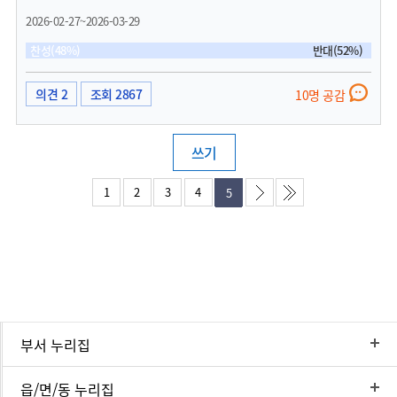
서 타지역 경제 활성화에 도움주는 것이 아쉬운 생각이 듭니다. 가족의 일원이라 생각
2026-02-27~2026-03-29
하는 강아지때문에 어쩔수 없이 익산으로 가는데, 군산 국민여가 캠핑장도 애견 동반
하게 해 주시면 어떨런지요? 강아지 싫어하는 사람때문에 안된다 하시면 강아지 동반
찬성(48%)
반대(52%)
사이트를 몇개만이라도 해주시면 타지역 애견인도 군산에 놀러와 머물다 가시면 조금
이나마 경제 활성화에 보탬이 되지 않을까 생각해봅니다.
의견 2
조회 2867
10명 공감
쓰기
1
2
3
4
5
부서 누리집
읍/면/동 누리집