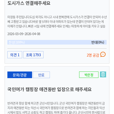
도시가스 연결해주세요
게 반영되는데 수도권에서 지방으로 이사를 올 이유가 있을까요?또 인구 소멸과 지역
소멸로 수도권 지자체 보다 더 고민해야 하는 것 아닌가요? 처음으로 지방에서 살면서
느끼는 여유로움과 교외로 다니는 여행으로 군산이라는 도시의 매력을 느끼고 있습니
미장동 주민입니다도심 외각도 아니고 시내 한복판에 도시가스가 연결이 안되어 수년
다.남편의 발령이 끝나는 1년 6개월 후 원래 자리로 돌아가지만 군산 이라는 도시가
째 고통받고 있습니다바로 옆 5미터 이내 아파트가 있는데 연결이 안되어 있다는게
저는 참 좋습니다. 군산시에 거주하는 난임 부부들이 난임 병원이 없어 불편하고 힘들
이해가 안됩니다..빠른 시일 내에 연결해주세요 인제는 따뜻하게 아이들 키우고 싶습
지만 복지 혜택이라도 수도권과 동등하게 받았으면 좋겠습니다.경기도에 시행 중인
니다..
난임 부부 시술비 중단 지원 사업을 참고하고 고려 부탁드립니다.
2026-03-09~2026-04-08
찬성(100%)
반대(0%)
의견 1
조회 1793
2명 공감
문화/관광
만료
박은정
국민여가 캠핑장 애견동반 입장으로 해주세요
반려견과 항상 함께 하고픈 군산시민입니다. 군산 국민여가 캠핑장은 애견동반이 금
지라 애견동반 되는 익산시 국민여가 캠핑장으로 반려견과 함께 하는 지인들과 익산
시에서 밥도 사먹고 쇼핑도 하고 캠핑도 하며 즐기다 옵니다. 군산시민의 한사람으로