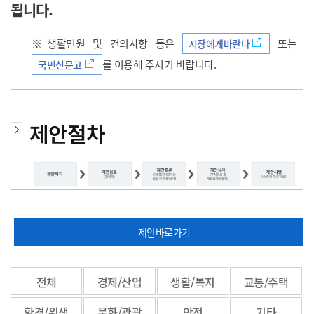
됩니다.
으
※생활민원 및 건의사항 등은
또는
시장에게바란다
를 이용해 주시기 바랍니다.
국민신문고
로
제안절차
이
제안바로가기
동
전체
경제/산업
생활/복지
교통/주택
환경/위생
문화/관광
안전
기타