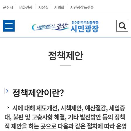
군산시
문화관광
시장실
시의회
시민광장플랫폼
전
검
군
체
색
메
하
뉴
기
정책제안
열
산
기
정책제안이란?
시
시에 대해 제도개선, 시책제안, 예산절감, 세입증
대, 불편 및 고충사항 해결, 기타 발전방안 등의 정책
홈
적 제안을 하는 곳으로 다음과 같은 절차에 따라 운영