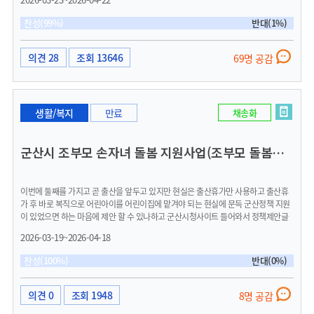
간이 짧아진 이용시간이지만 퇴근 후 이용자들은 19:30분에 장내에서 퇴수 해야 하기
에 2시간 이용도 불가능합니다.(18시 퇴근자들은 도착하여 입장하는 경우 샤워실 이
찬성(99%)
반대(1%)
용시간 빼면 운동 가능시간 1시간도 안되어 많은 회원들이 아쉬워하는부분)이 마저도
수영장 이용자들은 과밀화로 수영장에서 영법을 하기가 어렵고 목욕탕 수준의 수준의
밀집시간대엔 불편이 많습니다.(헬스장은 머신 뒤로 줄 서 있는경우도 많음)수영장.헬
의견 28
조회 13646
69명 공감
스장이 부족하고 입장 가능시간이 19시로제한적이기에 동 시간대에 더 몰릴수밖에
없고짧은시간 주어진 불편한 운동이나마어떻게든 건강을 위해 해보고자동시간대로
몰리기 때문에 과밀화로 인해 안전상의 우려(줄줄이 영법을 하며 안전거리확보가 어
려운 경우 빈번) 저녁 운영시간이 20시(19시입장마감)로 짧다보니 수 많은 직장인들
생활/복지
만료
채송화
이 출근 전 시간에도 많이 이용하기에 새벽 또한 과밀화가 심각하다고 합니다.(실제
운동을 해 보면 제대로 운동이 되지 않고, 수력별 여유 레인확보가 잘 안됨)바로 옆 익
산시만 해도 보통 밤 9:00~최대 10시까지도 운영하는시설이 5~6개 기관(신설수영장
군산시 조부모 손자녀 돌봄 지원사업(조부모 돌봄수당) 도입 제안
두곳 반영)이 있고 접근성도 좋지만 과밀화가 많이 해소 되어 여유로운 운동이 가능합
니다.(신설 수영장도 수요 , 수익 따지지 않고 시민 복지를 위해 야간까지 운영중, 익산
시체육시설 이용 시민 만족도 상위)서군산센터 한달정도 시범연장운영기간도 있었으
이번에 둘째를 가지고 곧 출산을 앞두고 있지만 현실은 출산휴가만 사용하고 출산휴
나홍보부족한 상황에서도 이용자들이 있는 상황이었으며 회원들이 집계 한 결과
가 후 바로 복직으로 어린아이를 어린이집에 맡겨야 되는 현실에 문득 군산정책 지원
19:30~19:50 이용자수 지속적 파악시 적은 인원이 아니었음/더 많을 경우 이용자 입
이 있었으면 하는 마음에 제안 할 수 있나하고 군산시청사이트 들어와서 정책제안글
장에서보면 레인 적정 인원 초과로 불편한 상황--->시범운영에 대한 이용자들 평가:
들을 보고 저도 제안요청해보고갑니다, 다른분께서 너무나도 정확하게 정책지원시 방
'집계결과 저조함은' 실제와 맞지 않다 /시범운영기간도 너무 짧아서 형식적이었다,
2026-03-19~2026-04-18
안까지 작성된 부분이있어서 똑같이 글을 올립니다,적극적으로 참고해주시면 좋겠습
군산시는 시민의 불편함 호소에도 불구하고 수익에만 급급한 것이냐는 평)수영, 헬스
니다. 현재 맞벌이 가정 증가 및 보육 공백 문제로 인해 조부모가 손자녀를 돌보는 사
,gx에 대한 관심 연령은 낮아지고, 수명연장에 따라 항후 운동시설 이용자수 증가 불
찬성(100%)
반대(0%)
례가 지속적으로 증가하고 있습니다. 그러나 조부모 돌봄은 대부분 무급으로 이루어
가피 , 또한 앞으로 군산 관내 근로자수 증가에 따라 체육시설의 확충(월명수영장 건
지고 있으며, 이에 대한 제도적 지원은 미비한 실정입니다.이에 군산시 차원의 조부모
립)이 시급하고, 수년전부터 시간 연장 관련 1600여명 서명 참여자분들의 의견을 다
돌봄 지원사업 도입을 제안드립니다. 현황 및 문제점:맞벌이 및 한부모 가정 증가로 인
시 모아 밤10시로 연장 해 줄 것을 제안합니다 (회당 이용시간 3시간으로 전환포함) -
의견 0
조회 1948
8명 공감
한 돌봄 수요 확대어린이집 대기 및 긴급 보육 공백 발생조부모의 무보수 돌봄 지속으
건강이 최우선입니다. 시민이 건강해야 도시가 건강합니다. 청년들과 군산을 찾아온