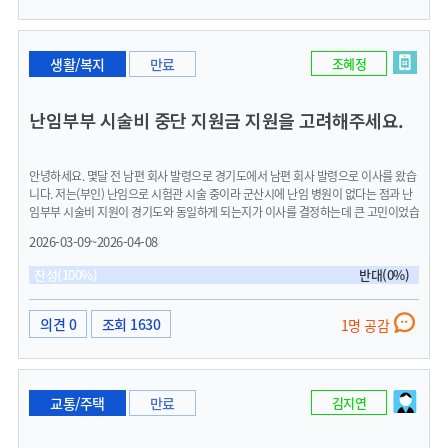
생활/복지
만료
조혜정
난임부부 시술비 중단 지원금 지원을 고려해주세요.
안녕하세요. 몇달 전 남편 회사 발령으로 경기도에서 남편 회사 발령으로 이사를 왔습
니다. 저는(부인) 난임으로 시험관 시술 중이라 군산시에 난임 병원이 없다는 점과 난
임부부 시술비 지원이 경기도와 동일하게 되는지가 이사를 결정하는데 큰 고민이었습
니다.군산 보건소 문의 후 난임부부 시술비 지원은 소득 수준에 상관없이 동일하게 받
2026-03-09~2026-04-08
을 수 있다는 점을 확인 받았고 수시로 다녀야 하는 난임 병원이 없다는 점 때문에 마
지막까지 고민하다 함께 이사를 오기로 결정하였습니다. 그런데 이번에 시험관 시술
찬성(100%)
반대(0%)
을 받다가 의학적인 사유로 중단을 하게 되었는데 받았던 지원금을 토해내야 한다는
것이었습니다.아기를 간절히 바라며 진행하는 고된 시술 과정을 의학적인 사유로 중
단할 때, 그리고 받았던 지원금까지 다시 토해낼 때 그 마음은 정말 힘들고 속이 상합
의견 0
조회 1630
1명 공감
니다. 이 같은 상황은 과거 제가 경기도 지역 주민으로 시험관 시술을 받으면서 경험했
던 일이기도 합니다.하지만 3~4년 전부터 서울과 경기도에서는 이런 의학적인 사유
로 시술이 중단될 경우 다시 받았던 지원금을 반환하지 않고 난임 시술 중단 지원금이
생겨 1회 당 최대 50만원까지 지원을 받고 있습니다. 개인적인 사유가 아닌 의학적인
교통/주택
만료
김지연
사유로 시술이 중단되었는데 너는 성공 못했으니 지원 받았던 돈을 다시 토해내라니
요...수도권에서 지방으로 이사를 와서 과거 4년 전 제가 느꼈던 불편한 상황을 다시
맞닥뜨리니 화가 났습니다. 이렇게 복지 혜택부터 수도권보다 촘촘하지 못하고 느리