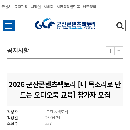
군산시
문화관광
시장실
시의회
시민광장플랫폼
인구정책
전
검
체
색
메
하
-
+
공지사항
뉴
기
열
기
2026 군산콘텐츠팩토리 [내 목소리로 만
드는 오디오북 교육] 참가자 모집
작성자
콘텐츠팩토리
작성일
26.04.24
조회수
557