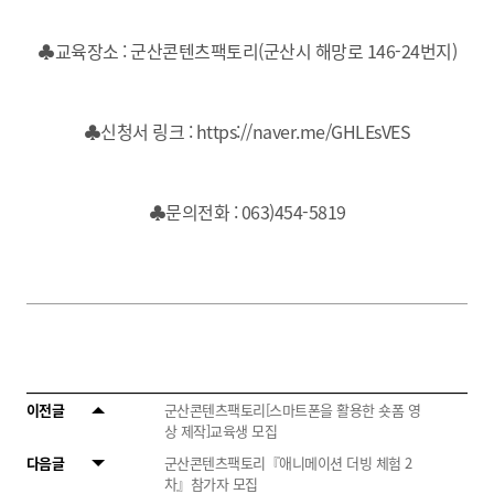
♣교육장소 : 군산콘텐츠팩토리(군산시 해망로 146-24번지)
♣신청서 링크 :
https://naver.me/GHLEsVES
♣문의전화 : 063)454-5819
이전글
군산콘텐츠팩토리[스마트폰을 활용한 숏폼 영
상 제작]교육생 모집
다음글
군산콘텐츠팩토리『애니메이션 더빙 체험 2
차』참가자 모집