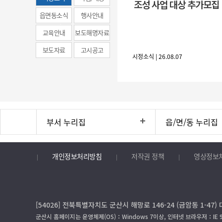
조성 사업 대상 추가모집
(municipal
읍면동소식
행사안내
news)
교육안내
보도해명자료
보도자료
고시공고
시정소식 | 26.08.07
부서 누리집
읍/면/동 누리집
개인정보처리방침
저작권 정책
영상정보
[54026] 전북특별자치도 군산시 해망로 146-24 (금암동 1-47) 대표
군산시 홈페이지는 운영체제(OS)：Windows 7이상, 인터넷 브라우저：IE 