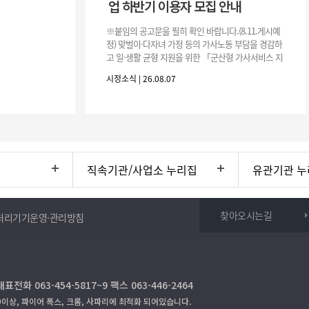
업 하반기 이용자 모집 안내
※붙임의 공고문을 필히 확인 바랍니다.(8.11.게시예
정) 맞벌이·다자녀 가정 등의 가사노동 부담을 경감하
고 일·생활 균형 지원을 위한 「군산형 가사서비스 지
원사업」하반기 이용자를 다음과 같이 추가 모집하오
시정소식 | 26.08.07
니 많은 참여 바랍니다. 1
직속기관/사업소 누리집
유관기관 누
찾아오시는길
처리기기운영·관리방침
전화 063-454-5817~9 팩스 063-446-2464
9이상, 파이어 폭스, 크롬, 사파리에 최적화 되어있습니다.