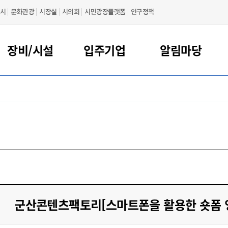
시
문화관광
시장실
시의회
시민광장플랫폼
인구정책
장비/시설
입주기업
알림마당
장비임대
입주안내
공지사항
인사말
입주기업 안내
포토갤러리
시설대관
연혁
비전 및 목표
비임대 신청
시설대관 신청
입주기업
찾아오시는 길
비임대 안내
시설대관 안내
졸업기업
군산콘텐츠팩토리[스마트폰을 활용한 숏폼 