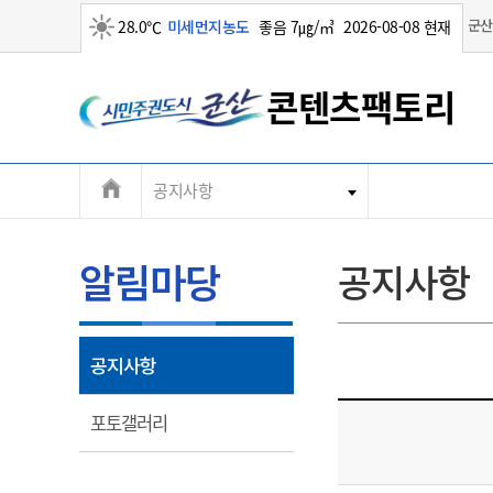
맑음
군산
28.0℃
미세먼지농도
좋음 7㎍/㎥
2026-08-08 현재
콘텐츠팩토리
전
공지사항
장비/시설
입주기업
알림마당
기관소개
체
장
메
알림마당
공지사항
장
뉴
열
공지사항
림
대표전화
대표전화
대표전화
대표전화
063-454-5817~9
063-454-5817~9
063-454-5817~9
063-454-5817~9
열
포토갤러리
림
팩스
팩스
팩스
팩스
063-446-2464
063-446-2464
063-446-2464
063-446-2464