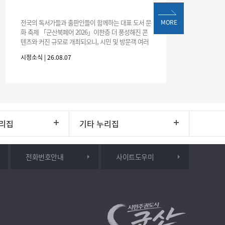
프로
전국의 독서가들과 출판인들이 함께하는 대표 도서 문
MORE
화 축제 「군산북페어 2026」이한층 더 풍성해진 콘
텐츠와 커진 규모로 개최되오니, 시민 및 방문객 여러
분의 많은 관심과 참여 바랍니다.□ 행사 개요행사 기
시정소식 | 26.08.07
시정소식
간: 2026. 8. 28.
리집
기타 누리집
전화번호안내
사이트도우미