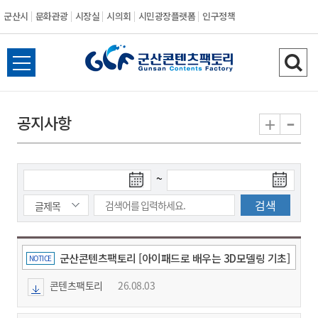
군산시
문화관광
시장실
시의회
시민광장플랫폼
인구정책
전
검
체
색
메
하
-
+
공지사항
뉴
기
열
기
검
검
~
색
색
시
종
작
료
일
일
군산콘텐츠팩토리 [아이패드로 배우는 3D모델링 기초]
NOTICE
교육생 모집
콘텐츠팩토리
26.08.03