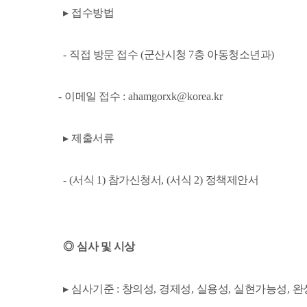
▸
접수방법
-
직접 방문 접수
(
군산시청
7
층 아동청소년과
)
-
이메일 접수
: ahamgorxk@korea.kr
▸
제출서류
- (
서식
1)
참가신청서
, (
서식
2)
정책제안서
◎
심사 및 시상
▸
심사기준
:
창의성
,
경제성
,
실용성
,
실현가능성
,
완