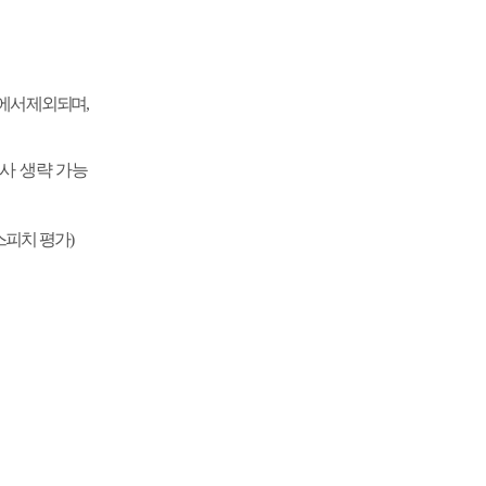
사에서 제외되며
,
사 생략 가능
스피치 평가
)