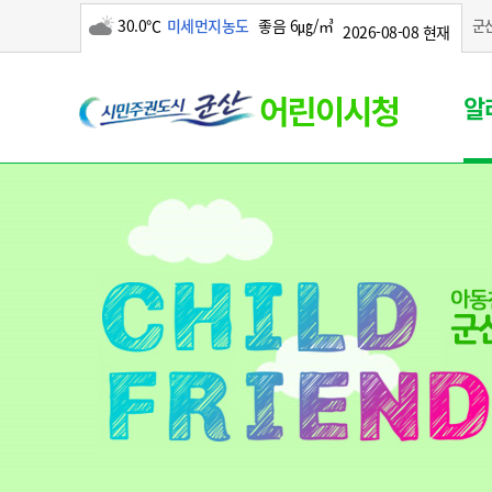
30.0℃
미세먼지농도
좋음 6㎍/㎥
군
2026-08-08 현재
구름많음
군
알
산
시
어
린
이
시
청