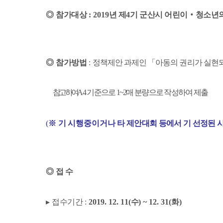
◎
참가대상
: 2019
년 제
4
기 군산시 어린이
‧
청소년
◎
참가방법
:
정책제안 과제인
「
아동의 권리가 실현
참고하여
A4
기준으로
1~2
매 분량으로 작성하여 제출
(
※
기 시행중이거나
타 제안대회 등에서 기 선정된 
◎
접 수
▸
접수기간
:
2019. 12. 11(
수
) ~ 12. 31(화)