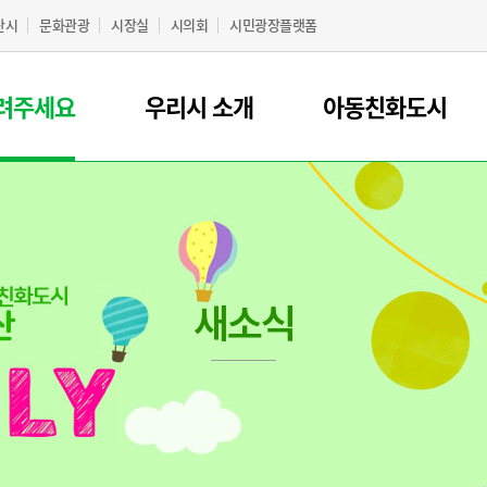
산시
문화관광
시장실
시의회
시민광장플랫폼
려주세요
우리시 소개
아동친화도시
새소식