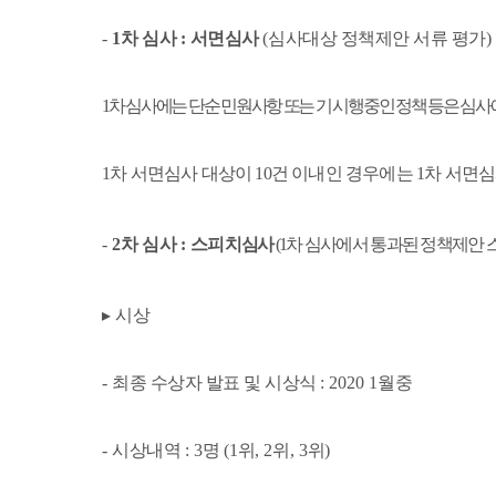
-
1
차 심사
:
서면심사
(
심사대상 정책제안 서류 평가
)
1
차 심사에는 단순 민원사항 또는 기 시행중인 정책 등은 심
1
차 서면심사 대상이
10
건 이내인 경우에는
1
차 서면심
-
2
차 심사
:
스피치
심사
(1
차 심사에서 통과된 정책제안 
▸
시상
-
최종 수상자 발표 및 시상식
: 2020 1
월중
-
시상내역
: 3
명
(1
위
, 2
위
, 3
위
)