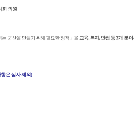
의회 의원
되는
군산을 만들기 위해 필요한 정책
」
을
교육
,
복지
,
안전 등
3
개 분야
사항은 심사 제외
)