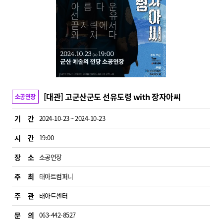
[대관] 고군산군도 선유도령 with 장자아씨
소공연장
기 간
2024-10-23 ~ 2024-10-23
시 간
19:00
장 소
소공연장
주 최
태아트컴퍼니
주 관
태아트센터
문 의
063-442-8527