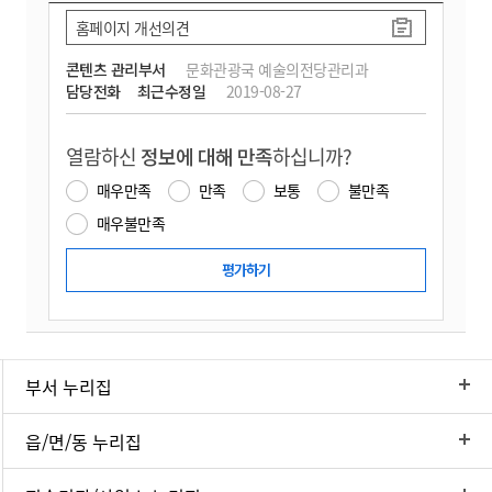
홈페이지 개선의견
콘텐츠 관리부서
문화관광국 예술의전당관리과
담당전화
최근수정일
2019-08-27
열람하신
정보에 대해 만족
하십니까?
매우만족
만족
보통
불만족
매우불만족
부서 누리집
읍/면/동 누리집