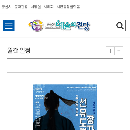
군산시
문화관광
시장실
시의회
시민광장플랫폼
군
전
검
산
체
색
메
하
-
+
월간 일정
시
뉴
기
열
기