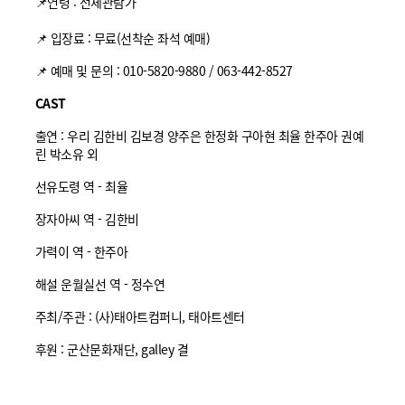
📌연령 : 전체관람가
📌 입장료 : 무료(선착순 좌석 예매)
📌 예매 및 문의 : 010-5820-9880 / 063-442-8527
CAST
출연 : 우리 김한비 김보경 양주은 한정화 구아현 최율 한주아 권예
린 박소유 외
선유도령 역 - 최율
장자아씨 역 - 김한비
가력이 역 - 한주아
해설 운월실선 역 - 정수연
주최/주관 : (사)태아트컴퍼니, 태아트센터
후원 : 군산문화재단, galley 결