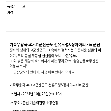
등급/
무료
가격
가족무용극 🌊 <고군산군도 선유도령&장자아씨> in 군산
평화와 성대의 고군산군도, 그 속에서 펼쳐지는 아름다운 섬들의 이
선유도.
야기, 두리 둥실 두둥실 신선들이 노니는
🧝‍♂️와 붉은 해당화 흐드러지게 피는
장자도
🌺. 월영단풍🍁무산십
이봉🏔️까지!
고군산군도의 판타지, 지금 바로 만나러 오세요!
가족무용극 🌊 <고군산군도 선유도령&장자아씨> in 군산
📌 일시 : 2024년 10월 23일(수) 19시
📌 장소 : 군산 예술의전당 소공연장