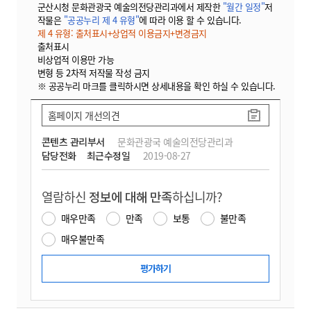
군산시청 문화관광국 예술의전당관리과에서 제작한
"월간 일정"
저
작물은
"공공누리 제 4 유형"
에 따라 이용 할 수 있습니다.
제 4 유형: 출처표시+상업적 이용금지+변경금지
출처표시
비상업적 이용만 가능
변형 등 2차적 저작물 작성 금지
※ 공공누리 마크를 클릭하시면 상세내용을 확인 하실 수 있습니다.
홈페이지 개선의견
콘텐츠 관리부서
문화관광국 예술의전당관리과
담당전화
최근수정일
2019-08-27
열람하신
정보에 대해 만족
하십니까?
매우만족
만족
보통
불만족
매우불만족