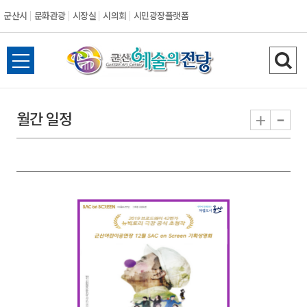
군산시
문화관광
시장실
시의회
시민광장플랫폼
군
전
검
산
체
색
메
하
-
+
월간 일정
시
뉴
기
열
기