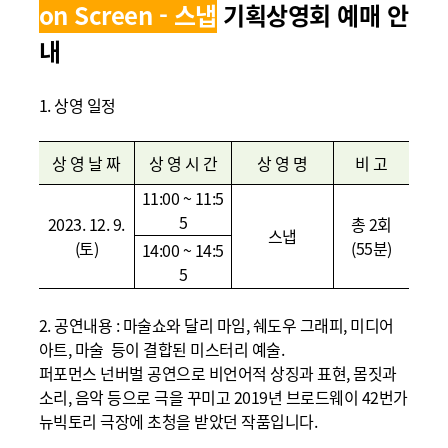
on Screen - 스냅
기획상영회
예매 안
내
1. 상영
일정
상 영 날 짜
상 영 시 간
상 영 명
비 고
11:00 ~ 11:5
5
2023. 12. 9.
총
2
회
스냅
(
토
)
(55
분
)
14:00 ~ 14:5
5
2.
공연내용
:
마술쇼와 달리 마임, 쉐도우 그래피, 미디어
아트, 마술 등이 결합된 미스터리 예술.
퍼포먼스 넌버벌 공연으로 비언어적 상징과 표현, 몸짓과
소리, 음악 등으로 극을 꾸미고 2019년
브로드웨이 42번가
뉴빅토리 극장에 초청을 받았던
작품입니다.