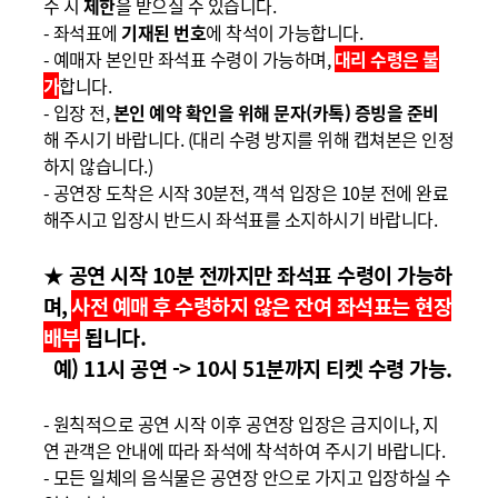
수 시
제한
을 받으실 수 있습니다
.
-
좌석표에
기재된 번호
에 착석이 가능합니다
.
-
예매자 본인만 좌석표 수령이 가능하며,
대리 수령은 불
가
합니다
.
-
입장 전
,
본인 예약 확인을 위해 문자(카톡) 증빙을 준비
해 주시기 바랍니다
.
(
대리 수령 방지를 위해 캡쳐본은 인정
하지 않습니다
.)
-
공연장 도착은 시작
30
분전
,
객석 입장은
10
분 전에 완료
해주시고
입장시 반드시 좌석표를
소지하시기 바랍니다
.
★
공연 시작
10
분 전까지만 좌석표 수령이 가능하
며
,
사전 예매 후
수령하지 않은 잔여 좌석표는 현장
배부
됩니다
.
예) 11시 공연 -> 10시 51분까지 티켓 수령 가능.
-
원칙적으로 공연 시작 이후 공연장 입장은 금지이나
,
지
연 관객은 안내에 따라 좌석에 착석하여 주시기 바랍니다
.
-
모든 일체의 음식물은 공연장 안으로 가지고 입장하실 수