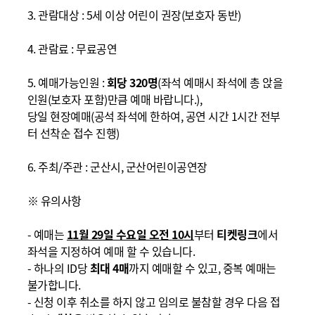
3.
관람대상
: 5
세 이상
어린이 권장
(
보호자 동반
)
4.
관람료
:
무료공연
5.
예매가능인원
:
회당 32
0
명
(
좌석 예매시 좌석에 총 앉을
인원
(
보호자 포함
)
만큼 예매 바랍니다
.
),
당일 현장예매
(
공석
좌석에
한하여, 공연 시간 1시간 전부
터 선착순 접수 진행
)
6.
주최
/
주관
:
군산시, 군산어린이공연장
※
유의사항
-
예매는
11
월 29
일 수요일 오전
10
시
부터
티켓링크
에서
좌석을 지정하여 예매 할 수 있습니다
.
-
하나의
ID
당
최대 4
매
까지 예매할 수 있고
,
중복 예매는
불가
합니다
.
-
신청 이후 취소를 하지 않고 임의로 불참할 경우
다
음 접