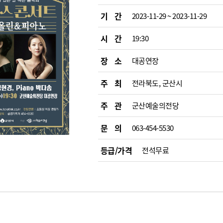
기 간
2023-11-29 ~ 2023-11-29
시 간
19:30
장 소
대공연장
주 최
전라북도, 군산시
주 관
군산예술의전당
문 의
063-454-5530
등급/가격
전석무료