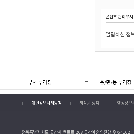
콘텐츠 관리부서
열람하신
정보
부서 누리집
읍/면/동 누리집
개인정보처리방침
저작권 정책
영상정보
전북특별자치도 군산시 백토로 203 군산예술의전당 우)54102