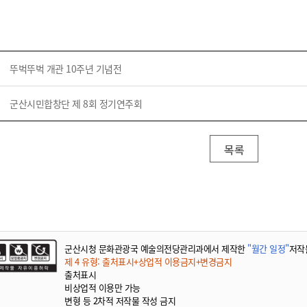
뚜벅뚜벅 개관 10주년 기념전
군산시민합창단 제 8회 정기연주회
목록
군산시청 문화관광국 예술의전당관리과에서 제작한
"월간 일정"
저작
제 4 유형: 출처표시+상업적 이용금지+변경금지
출처표시
비상업적 이용만 가능
변형 등 2차적 저작물 작성 금지